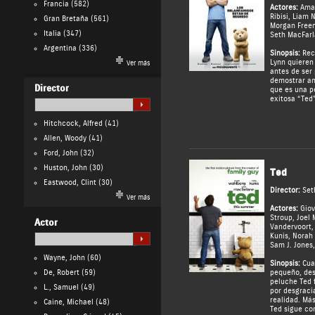
Francia
(582)
Actores:
Ama
Ribisi
,
Liam 
Gran Bretaña
(561)
Morgan Free
Italia
(347)
Seth MacFar
Argentina
(336)
Sinopsis:
Reci
Lynn quieren
Ver más
antes de ser
demostrar ant
Director
que es una p
exitosa “Ted”
Hitchcock, Alfred
(41)
Allen, Woody
(41)
Ford, John
(32)
Huston, John
(30)
Ted
Eastwood, Clint
(30)
Director:
Set
Ver más
Actores:
Giov
Stroup
,
Joel 
Actor
Vandervoort
Kunis
,
Norah 
Sam J. Jones
Wayne, John
(60)
Sinopsis:
Cua
De, Robert
(59)
pequeño, des
peluche Ted 
L., Samuel
(49)
por desgracia
realidad. Má
Caine, Michael
(48)
Ted sigue con