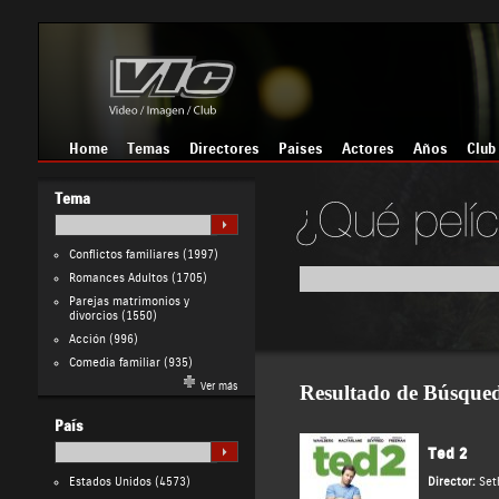
Home
Temas
Directores
Países
Actores
Años
Club
Tema
Conflictos familiares
(1997)
Romances Adultos
(1705)
Parejas matrimonios y
divorcios
(1550)
Acción
(996)
Comedia familiar
(935)
Ver más
Resultado de Búsque
País
Ted 2
Estados Unidos
(4573)
Director:
Set