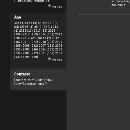
Depardieu, Gérard
(45)
su novia Lori
paciencia.
Ver más
Año
XXXX (18)
XX (9)
S/F (28)
ND (1)
N/D (2)
93 (1)
90 (1)
72 (1)
213
(1)
2018 (13)
2017 (83)
2016
(139)
2015 (153)
2014 (162)
2013
(200)
2012-Actualidad (2)
2012
(187)
2011 (222)
2010 (223)
2009
(268)
2008 (292)
2007 (281)
2006
(335)
2005 (295)
2004 (273)
2003
(232)
2002 (212)
2001 (180)
2000
(139)
1999 (139)
Ver más
Contacto
[contact-form-7 id="35952"
title="Contacto home"]