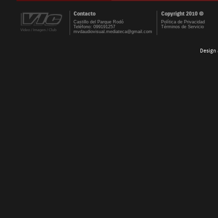
Contacto
Copyright 2010 ©
Castillo del Parque Rodó
Política de Privacidad
Teléfono: 099191257
Términos de Servicio
mvdaudiovisual.mediateca@gmail.com
Design 