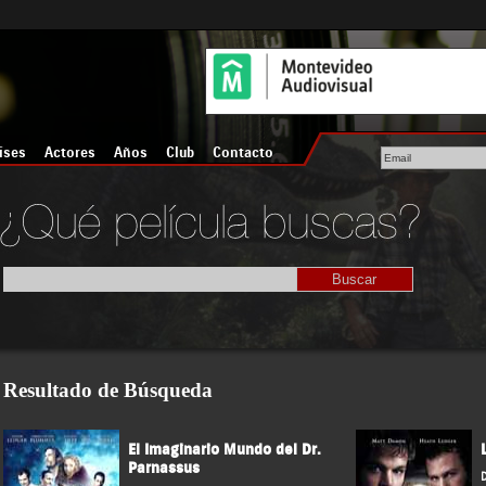
íses
Actores
Años
Club
Contacto
Resultado de Búsqueda
El Imaginario Mundo del Dr.
Parnassus
D