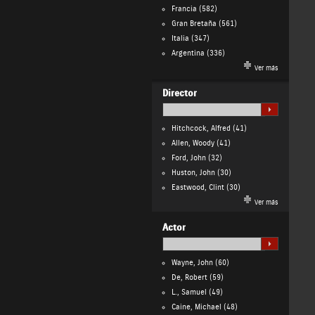
Francia
(582)
Gran Bretaña
(561)
Italia
(347)
Argentina
(336)
Ver más
Director
Hitchcock, Alfred
(41)
Allen, Woody
(41)
Ford, John
(32)
Huston, John
(30)
Eastwood, Clint
(30)
Ver más
Actor
Wayne, John
(60)
De, Robert
(59)
L., Samuel
(49)
Caine, Michael
(48)