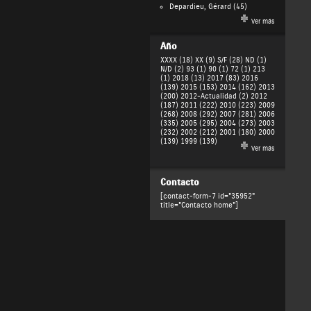
Depardieu, Gérard
(45)
Ver más
Año
XXXX (18)
XX (9)
S/F (28)
ND (1)
N/D (2)
93 (1)
90 (1)
72 (1)
213
(1)
2018 (13)
2017 (83)
2016
(139)
2015 (153)
2014 (162)
2013
(200)
2012-Actualidad (2)
2012
(187)
2011 (222)
2010 (223)
2009
(268)
2008 (292)
2007 (281)
2006
(335)
2005 (295)
2004 (273)
2003
(232)
2002 (212)
2001 (180)
2000
(139)
1999 (139)
Ver más
Contacto
[contact-form-7 id="35952"
title="Contacto home"]