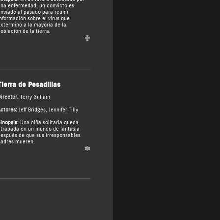
na enfermedad, un convicto es
nviado al pasado para reunir
nformación sobre el virus que
xterminó a la mayoría de la
oblación de la tierra.
Tierra de Pesadillas
irector:
Terry Gilliam
ctores:
Jeff Bridges
,
Jennifer Tilly
inopsis:
Una niña solitaria queda
trapada en un mundo de fantasía
espués de que sus irresponsables
adres mueren.