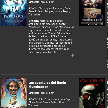
Director:
Terry Gilliam
A
P
Actores:
Christopher Plummer
,
Colin
Farrell
,
Heath Ledger
,
Johnny Depp
,
S
Tom Waits
W
d
Sinopsis:
Historia de un circo
e
ambulante dirigido por el doctor
c
Parnassus, cuyos artistas ofrecen a los
e
espectadores mucho más de lo que
p
podrían esperar. Tras el fallecimiento
m
de Heath Ledger (1979 - 22 enero
E
2008) durante el rodaje, tres actores
u
finalizaron su trabajo, representando
m
el mismo personaje a través de
e
diferentes realidades: Johnny Depp,
h
Jude Law y Colin Farrell.
h
d
a
t
Las aventuras del Barón
Munchausen
D
Director:
Terry Gilliam
A
C
Actores:
John Neville
,
Jonathan Pryce
,
Oliver Reed
,
Sarah Polley
,
Uma
Thurman
S