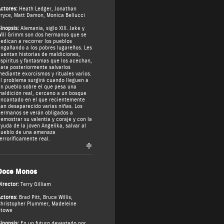
ctores:
Heath Ledger
,
Jonathan
ryce
,
Matt Damon
,
Monica Bellucci
inopsis:
Alemania, siglo XIX. Jake y
ill Grimm son dos hermanos que se
edican a recorrer los pueblos
ngañando a los pobres lugareños. Les
uentan historias de maldiciones,
spíritus y fantasmas que los acechan,
ara posteriormente salvarlos
ediante exorcismos y rituales varios.
l problema surgirá cuando lleguen a
n pueblo sobre el que pesa una
aldición real, cercano a un bosque
ncantado en el que recientemente
an desaparecido varias niñas. Los
ermanos se verán obligados a
emostrar su valentía y coraje y con la
yuda de la joven Angelika, salvar al
pueblo de una amenaza
erroríficamente real.
Doce Monos
irector:
Terry Gilliam
ctores:
Brad Pitt
,
Bruce Willis
,
hristopher Plummer
,
Madeleine
Stowe
inopsis:
En un futuro devastado por