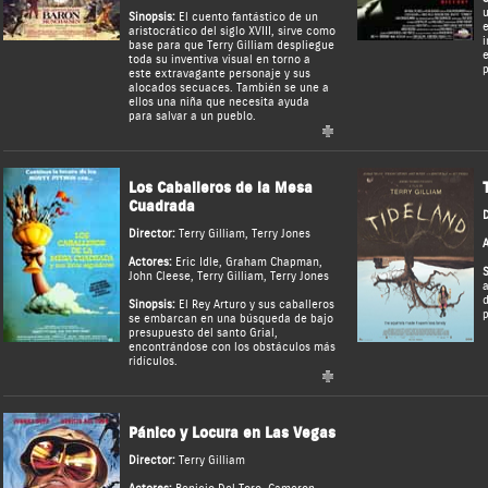
u
Sinopsis:
El cuento fantástico de un
e
aristocrático del siglo XVIII, sirve como
i
base para que Terry Gilliam despliegue
e
toda su inventiva visual en torno a
p
este extravagante personaje y sus
alocados secuaces. También se une a
ellos una niña que necesita ayuda
para salvar a un pueblo.
Los Caballeros de la Mesa
Cuadrada
D
Director:
Terry Gilliam
,
Terry Jones
A
Actores:
Eric Idle
,
Graham Chapman
,
S
John Cleese
,
Terry Gilliam
,
Terry Jones
a
d
Sinopsis:
El Rey Arturo y sus caballeros
p
se embarcan en una búsqueda de bajo
presupuesto del santo Grial,
encontrándose con los obstáculos más
ridículos.
Pánico y Locura en Las Vegas
Director:
Terry Gilliam