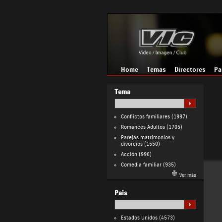
Home
Temas
Directores
Pa
Tema
Conflictos familiares
(1997)
Romances Adultos
(1705)
Parejas matrimonios y
divorcios
(1550)
Acción
(996)
Comedia familiar
(935)
Ver más
País
Estados Unidos
(4573)