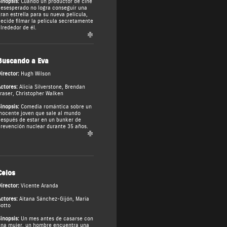
inopsis:
Cuando un productor de cine
esesperado no logra conseguir una
ran estrella para su nueva película,
ecide filmar la película secretamente
lrededor de él.
Buscando a Eva
irector:
Hugh Wilson
ctores:
Alicia Silverstone
,
Brendan
raser
,
Christopher Walken
inopsis:
Comedia romántica sobre un
nocente joven que sale al mundo
espués de estar en un bunker de
revención nuclear durante 35 años.
Celos
irector:
Vicente Aranda
ctores:
Aitana Sánchez-Gijón
,
María
otto
inopsis:
Un mes antes de casarse con
na mujer, un hombre encuentra una