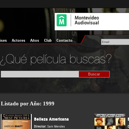
íses
Actores
Años
Club
Contacto
Listado por Año
: 1999
Belleza Americana
Director:
Sam Mendes
D