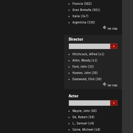
Francia
(582)
Gran Bretaña
(561)
Italia
(347)
Argentina
(336)
Ver más
Director
Hitchcock, Alfred
(41)
Allen, Woody
(41)
Ford, John
(32)
Huston, John
(30)
Eastwood, Clint
(30)
Ver más
Actor
Wayne, John
(60)
De, Robert
(59)
L., Samuel
(49)
Caine, Michael
(48)