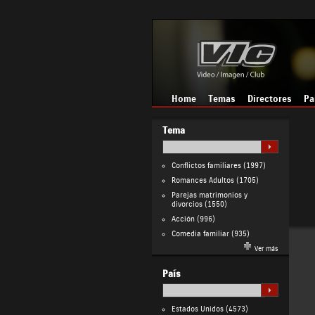
Home
Temas
Directores
Pa
Tema
Conflictos familiares
(1997)
Romances Adultos
(1705)
Parejas matrimonios y
divorcios
(1550)
Acción
(996)
Comedia familiar
(935)
Ver más
País
Estados Unidos
(4573)