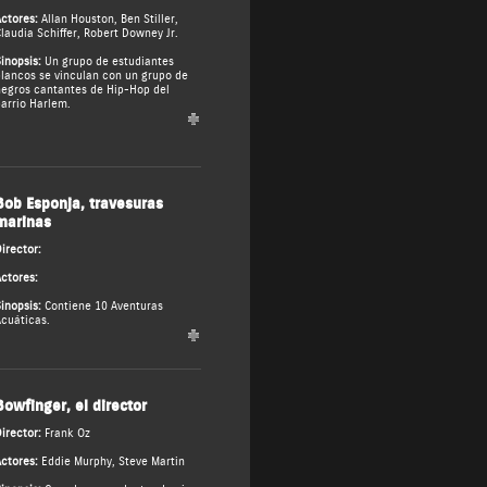
ctores:
Allan Houston
,
Ben Stiller
,
laudia Schiffer
,
Robert Downey Jr.
inopsis:
Un grupo de estudiantes
lancos se vinculan con un grupo de
egros cantantes de Hip-Hop del
arrio Harlem.
Bob Esponja, travesuras
marinas
irector:
ctores:
inopsis:
Contiene 10 Aventuras
cuáticas.
Bowfinger, el director
irector:
Frank Oz
ctores:
Eddie Murphy
,
Steve Martin