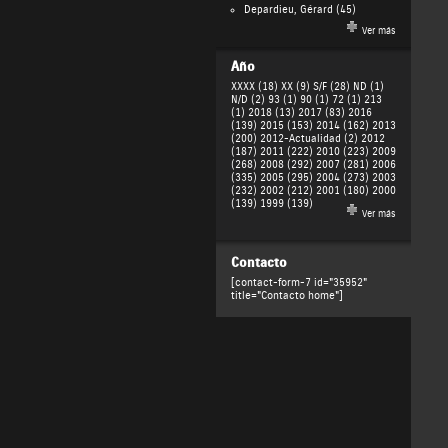
Depardieu, Gérard
(45)
Ver más
Año
XXXX (18)
XX (9)
S/F (28)
ND (1)
N/D (2)
93 (1)
90 (1)
72 (1)
213
(1)
2018 (13)
2017 (83)
2016
(139)
2015 (153)
2014 (162)
2013
(200)
2012-Actualidad (2)
2012
(187)
2011 (222)
2010 (223)
2009
(268)
2008 (292)
2007 (281)
2006
(335)
2005 (295)
2004 (273)
2003
(232)
2002 (212)
2001 (180)
2000
(139)
1999 (139)
Ver más
Contacto
[contact-form-7 id="35952"
title="Contacto home"]