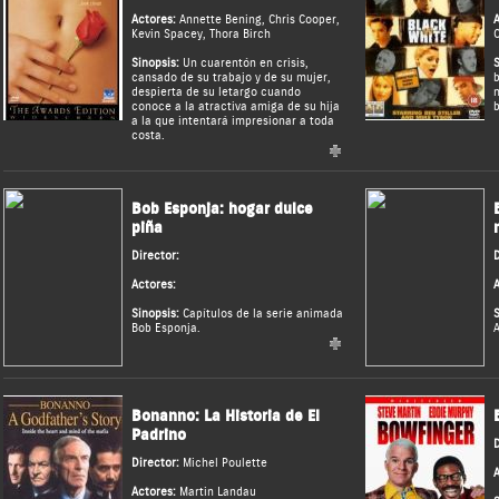
Actores:
Annette Bening
,
Chris Cooper
,
A
Kevin Spacey
,
Thora Birch
C
Sinopsis:
Un cuarentón en crisis,
S
cansado de su trabajo y de su mujer,
b
despierta de su letargo cuando
n
conoce a la atractiva amiga de su hija
b
a la que intentará impresionar a toda
costa.
Bob Esponja: hogar dulce
piña
Director:
D
Actores:
A
Sinopsis:
Capítulos de la serie animada
S
Bob Esponja.
A
Bonanno: La Historia de El
Padrino
D
Director:
Michel Poulette
A
Actores:
Martin Landau