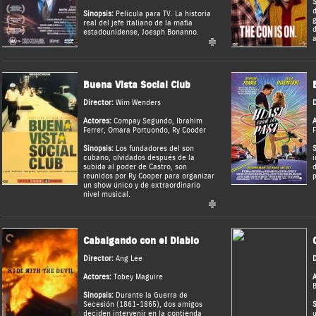
S
d
Sinopsis:
Película para TV. La historia
g
real del jefe italiano de la mafia
d
estadounidense, Joesph Bonanno.
a
Buena Vista Social Club
Director:
Wim Wenders
D
Actores:
Compay Segundo
,
Ibrahim
A
Ferrer
,
Omara Portuondo
,
Ry Cooder
F
Sinopsis:
Los fundadores del son
S
cubano, olvidados después de la
i
subida al poder de Castro, son
d
reunidos por Ry Cooper para organizar
p
un show único y de extraordinario
nivel musical.
Cabalgando con el Diablo
Director:
Ang Lee
D
Actores:
Tobey Maguire
A
B
Sinopsis:
Durante la Guerra de
Secesión (1861-1865), dos amigos
S
deciden intervenir en la contienda
u