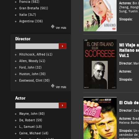
Francia
(582)
Actores:
Bin 
Zheng
,
Hongl
Gran Bretaña
(561)
Sung
,
Yuelin
Italia
(347)
Sinopsis:
Argentina
(336)
Ver más
Director
Mi Viaje a
Italiano 
Hitchcock, Alfred
(41)
Vol.1
Allen, Woody
(41)
Director:
Mar
Ford, John
(32)
Actores:
Huston, John
(30)
Sinopsis:
Eastwood, Clint
(30)
Ver más
Actor
El Club de
Director:
Dav
Wayne, John
(60)
Actores:
Brad
De, Robert
(59)
Helena Bonh
L., Samuel
(49)
Sinopsis:
Un e
Caine, Michael
(48)
vendedor de 
organización 