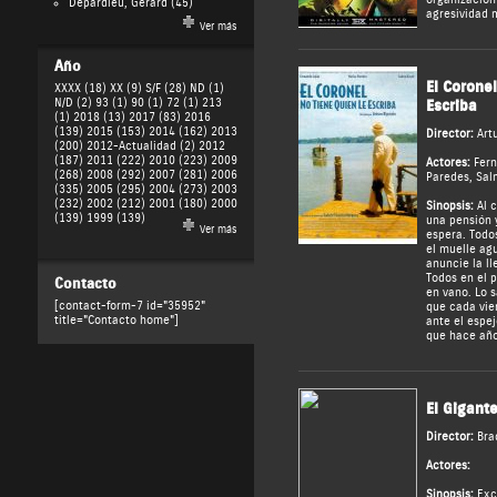
Depardieu, Gérard
(45)
agresividad 
Ver más
Año
El Coronel
XXXX (18)
XX (9)
S/F (28)
ND (1)
N/D (2)
93 (1)
90 (1)
72 (1)
213
Escriba
(1)
2018 (13)
2017 (83)
2016
(139)
2015 (153)
2014 (162)
2013
Director:
Art
(200)
2012-Actualidad (2)
2012
(187)
2011 (222)
2010 (223)
2009
Actores:
Fern
(268)
2008 (292)
2007 (281)
2006
Paredes
,
Sal
(335)
2005 (295)
2004 (273)
2003
(232)
2002 (212)
2001 (180)
2000
Sinopsis:
Al c
(139)
1999 (139)
una pensión 
Ver más
espera. Todos
el muelle ag
anuncie la ll
Todos en el 
Contacto
en vano. Lo 
[contact-form-7 id="35952"
que cada vie
title="Contacto home"]
ante el espej
que hace año
El Gigante
Director:
Bra
Actores:
Sinopsis:
Exce