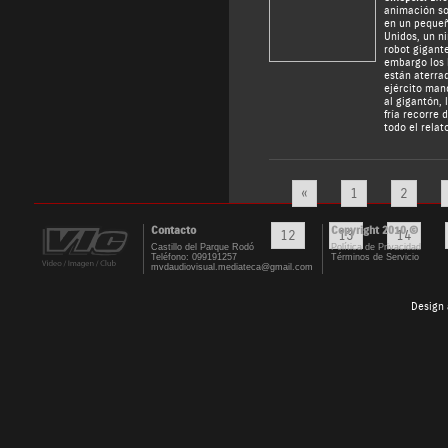
animación so
en un pequeñ
Unidos, un n
robot gigant
embargo los 
están aterrad
ejército man
al gigantón, 
fría recorre 
todo el relato
«
1
2
Contacto
Copyright 2010 ©
12
13
14
Castillo del Parque Rodó
Política de Privacidad
Teléfono: 099191257
Términos de Servicio
mvdaudiovisual.mediateca@gmail.com
Design 