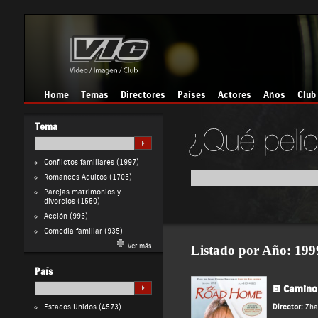
Home
Temas
Directores
Países
Actores
Años
Club
Tema
Conflictos familiares
(1997)
Romances Adultos
(1705)
Parejas matrimonios y
divorcios
(1550)
Acción
(996)
Comedia familiar
(935)
Ver más
Listado por Año
: 199
País
El Camino
Estados Unidos
(4573)
Director:
Zha