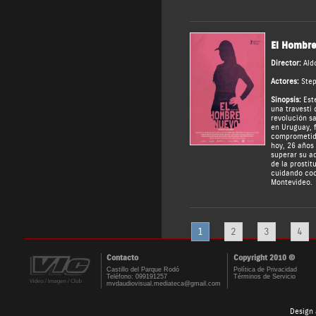
El Hombr
Director:
Ald
Actores:
Step
Sinopsis:
Este
una travesti 
revolución sa
en Uruguay, 
comprometido
hoy, 26 años
superar su ad
de la prostit
cuidando coc
Montevideo.
1
2
3
4
Contacto
Copyright 2010 ©
Castillo del Parque Rodó
Política de Privacidad
Teléfono: 099191257
Términos de Servicio
mvdaudiovisual.mediateca@gmail.com
Design 