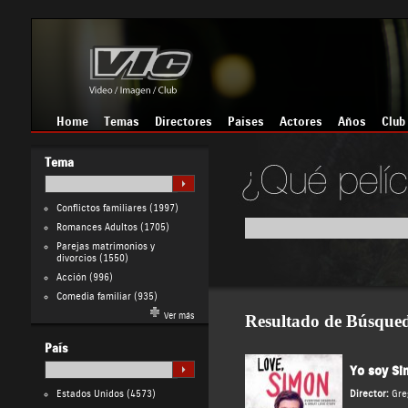
Home
Temas
Directores
Países
Actores
Años
Club
Tema
Conflictos familiares
(1997)
Romances Adultos
(1705)
Parejas matrimonios y
divorcios
(1550)
Acción
(996)
Comedia familiar
(935)
Ver más
Resultado de Búsque
País
Yo soy Si
Estados Unidos
(4573)
Director:
Gre