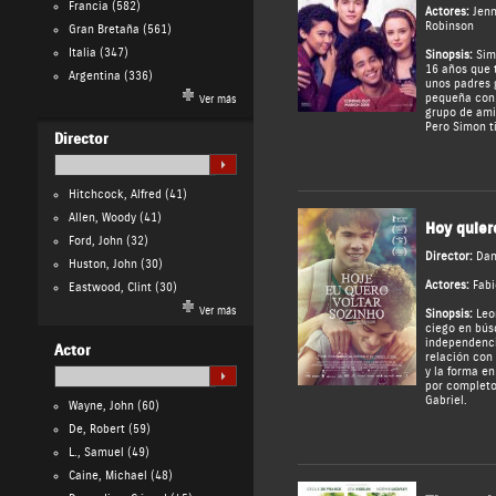
Francia
(582)
Actores:
Jenn
Robinson
Gran Bretaña
(561)
Italia
(347)
Sinopsis:
Simo
16 años que 
Argentina
(336)
unos padres 
pequeña con l
Ver más
grupo de ami
Pero Simon ti
Director
Hitchcock, Alfred
(41)
Allen, Woody
(41)
Hoy quier
Ford, John
(32)
Director:
Dan
Huston, John
(30)
Actores:
Fabi
Eastwood, Clint
(30)
Ver más
Sinopsis:
Leo
ciego en bús
independencia
Actor
relación con
y la forma e
por completo
Gabriel.
Wayne, John
(60)
De, Robert
(59)
L., Samuel
(49)
Caine, Michael
(48)