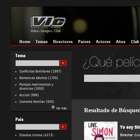
Home
Temas
Directores
Países
Actores
Años
Club
Tema
Conflictos familiares
(1997)
Romances Adultos
(1705)
Parejas matrimonios y
divorcios
(1550)
Acción
(996)
Comedia familiar
(935)
Ver más
Resultado de Búsque
País
Yo soy Si
Estados Unidos
(4573)
Director:
Gre