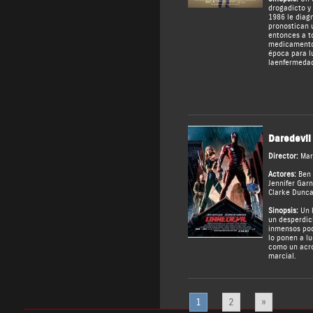
drogadicto y
1986 le diagn
pronostican 
entonces a t
medicamento 
época para l
la enfermeda
Daredevil
Director:
Mar
Actores:
Ben 
Jennifer Garn
Clarke Dunc
Sinopsis:
Un 
un desperdici
inmensos pod
lo ponen a l
como un acr
marcial.
1
2
»