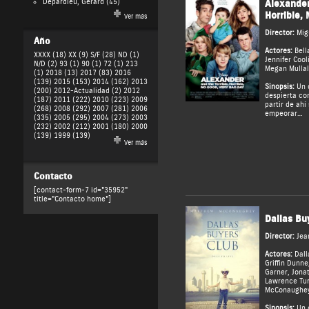
Depardieu, Gérard
(45)
Alexander
Horrible,
Ver más
Director:
Mig
Año
Actores:
Bell
XXXX (18)
XX (9)
S/F (28)
ND (1)
Jennifer Cool
N/D (2)
93 (1)
90 (1)
72 (1)
213
Megan Mullal
(1)
2018 (13)
2017 (83)
2016
(139)
2015 (153)
2014 (162)
2013
Sinopsis:
Un d
(200)
2012-Actualidad (2)
2012
despierta con
(187)
2011 (222)
2010 (223)
2009
partir de ahí
(268)
2008 (292)
2007 (281)
2006
empeorar…
(335)
2005 (295)
2004 (273)
2003
(232)
2002 (212)
2001 (180)
2000
(139)
1999 (139)
Ver más
Contacto
[contact-form-7 id="35952"
title="Contacto home"]
Dallas Bu
Director:
Jea
Actores:
Dall
Griffin Dunne
Garner
,
Jona
Lawrence Tu
McConaughe
Sinopsis:
Un 