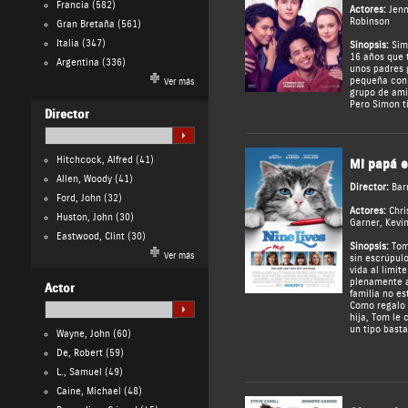
Francia
(582)
Actores:
Jenn
Robinson
Gran Bretaña
(561)
Italia
(347)
Sinopsis:
Simo
16 años que 
Argentina
(336)
unos padres 
pequeña con l
Ver más
grupo de ami
Pero Simon ti
Director
Hitchcock, Alfred
(41)
Mi papá e
Allen, Woody
(41)
Director:
Bar
Ford, John
(32)
Actores:
Chri
Huston, John
(30)
Garner
,
Kevi
Eastwood, Clint
(30)
Sinopsis:
Tom 
Ver más
sin escrúpulo
vida al límit
plenamente a
Actor
familia no es
Como regalo 
hija, Tom le 
un tipo basta
Wayne, John
(60)
De, Robert
(59)
L., Samuel
(49)
Caine, Michael
(48)