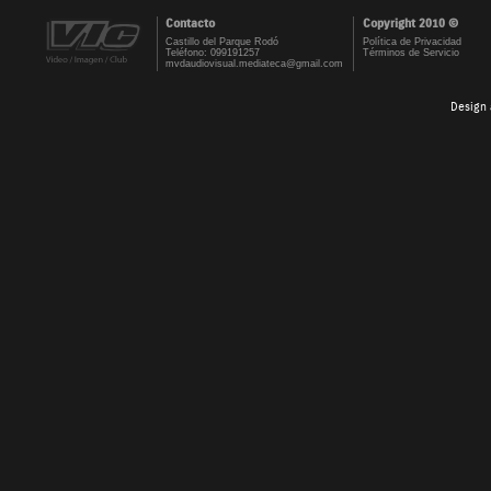
Contacto
Copyright 2010 ©
Castillo del Parque Rodó
Política de Privacidad
Teléfono: 099191257
Términos de Servicio
mvdaudiovisual.mediateca@gmail.com
Design 