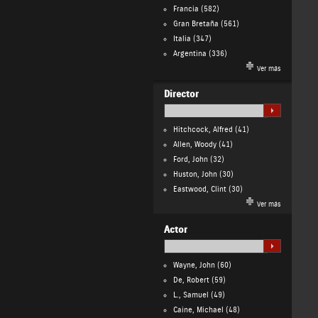
Francia
(582)
Gran Bretaña
(561)
Italia
(347)
Argentina
(336)
Ver más
Director
Hitchcock, Alfred
(41)
Allen, Woody
(41)
Ford, John
(32)
Huston, John
(30)
Eastwood, Clint
(30)
Ver más
Actor
Wayne, John
(60)
De, Robert
(59)
L., Samuel
(49)
Caine, Michael
(48)