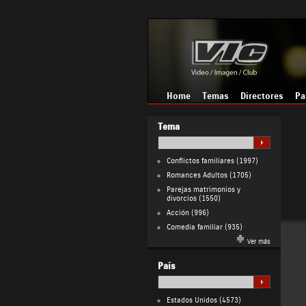
Home
Temas
Directores
Pa
Tema
Conflictos familiares
(1997)
Romances Adultos
(1705)
Parejas matrimonios y
divorcios
(1550)
Acción
(996)
Comedia familiar
(935)
Ver más
País
Estados Unidos
(4573)