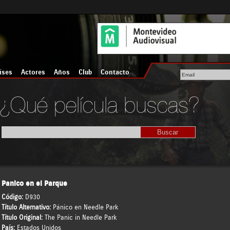
íses
Actores
Años
Club
Contacto
Panico en el Parque
Código:
D930
Título Alternativo:
Pánico en Needle Park
Título Original:
The Panic in Needle Park
País:
Estados Unidos