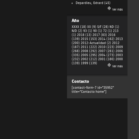
Depardieu, Gérard
(45)
Ver más
Año
XXXX (18)
XX (9)
S/F (28)
ND (1)
N/D (2)
93 (1)
90 (1)
72 (1)
213
(1)
2018 (13)
2017 (83)
2016
(139)
2015 (153)
2014 (162)
2013
(200)
2012-Actualidad (2)
2012
(187)
2011 (222)
2010 (223)
2009
(268)
2008 (292)
2007 (281)
2006
(335)
2005 (295)
2004 (273)
2003
(232)
2002 (212)
2001 (180)
2000
(139)
1999 (139)
Ver más
Contacto
[contact-form-7 id="35952"
title="Contacto home"]