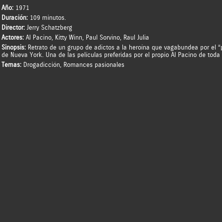
Año:
1971
Duración:
109 minutos.
Director:
Jerry Schatzberg
Actores:
Al Pacino
,
Kitty Winn
,
Paul Sorvino
,
Raul Julia
Sinopsis:
Retrato de un grupo de adictos a la heroína que vagabundea por el “
de Nueva York. Una de las películas preferidas por el propio Al Pacino de toda 
Temas:
Drogadicción
,
Romances pasionales