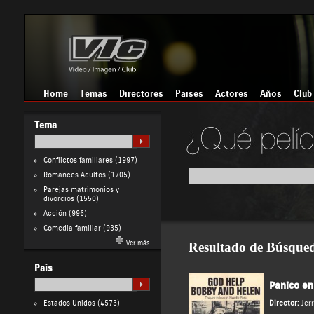
Home
Temas
Directores
Países
Actores
Años
Club
Tema
Conflictos familiares
(1997)
Romances Adultos
(1705)
Parejas matrimonios y
divorcios
(1550)
Acción
(996)
Comedia familiar
(935)
Ver más
Resultado de Búsque
País
Panico en
Estados Unidos
(4573)
Director:
Jer