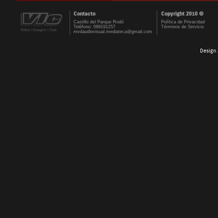
Contacto
Copyright 2010 ©
Castillo del Parque Rodó
Política de Privacidad
Teléfono: 099191257
Términos de Servicio
mvdaudiovisual.mediateca@gmail.com
Design 