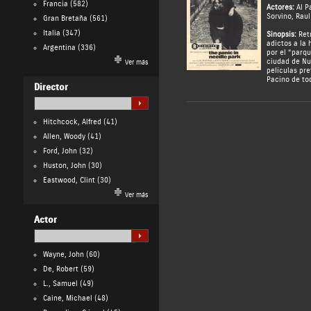
Francia
(582)
Actores:
Al P
Sorvino
,
Raul
Gran Bretaña
(561)
Italia
(347)
Sinopsis:
Retr
adictos a la
Argentina
(336)
por el “parqu
ciudad de Nu
Ver más
películas pre
Pacino de tod
Director
Hitchcock, Alfred
(41)
Allen, Woody
(41)
Ford, John
(32)
Huston, John
(30)
Eastwood, Clint
(30)
Ver más
Actor
Wayne, John
(60)
De, Robert
(59)
L., Samuel
(49)
Caine, Michael
(48)