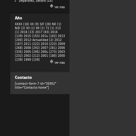
Depardieu, Gérard
(45)
Ver más
Año
XXXX (18)
XX (9)
S/F (28)
ND (1)
N/D (2)
93 (1)
90 (1)
72 (1)
213
(1)
2018 (13)
2017 (83)
2016
(139)
2015 (153)
2014 (162)
2013
(200)
2012-Actualidad (2)
2012
(187)
2011 (222)
2010 (223)
2009
(268)
2008 (292)
2007 (281)
2006
(335)
2005 (295)
2004 (273)
2003
(232)
2002 (212)
2001 (180)
2000
(139)
1999 (139)
Ver más
Contacto
[contact-form-7 id="35952"
title="Contacto home"]