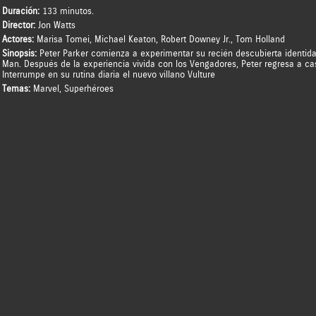
Duración:
133 minutos.
Director:
Jon Watts
Actores:
Marisa Tomei
,
Michael Keaton
,
Robert Downey Jr.
,
Tom Holland
Sinopsis:
Peter Parker comienza a experimentar su recién descubierta identid
Man. Después de la experiencia vivida con los Vengadores, Peter regresa a cas
Interrumpe en su rutina diaria el nuevo villano Vulture
Temas:
Marvel
,
Superhéroes