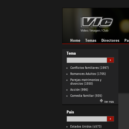
Home
Temas
Directores
Pa
Tema
Conflictos familiares
(1997)
Romances Adultos
(1705)
Parejas matrimonios y
divorcios
(1550)
Acción
(996)
Comedia familiar
(935)
Ver más
País
Estados Unidos
(4573)