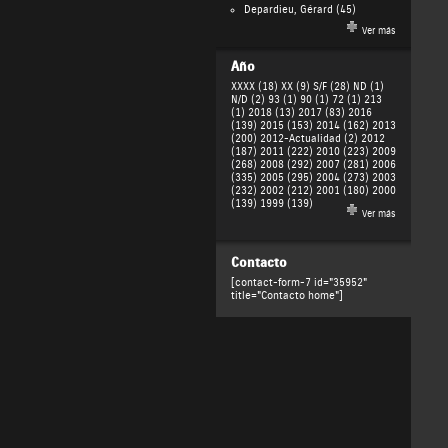
Depardieu, Gérard
(45)
Ver más
Año
XXXX (18)
XX (9)
S/F (28)
ND (1)
N/D (2)
93 (1)
90 (1)
72 (1)
213
(1)
2018 (13)
2017 (83)
2016
(139)
2015 (153)
2014 (162)
2013
(200)
2012-Actualidad (2)
2012
(187)
2011 (222)
2010 (223)
2009
(268)
2008 (292)
2007 (281)
2006
(335)
2005 (295)
2004 (273)
2003
(232)
2002 (212)
2001 (180)
2000
(139)
1999 (139)
Ver más
Contacto
[contact-form-7 id="35952"
title="Contacto home"]