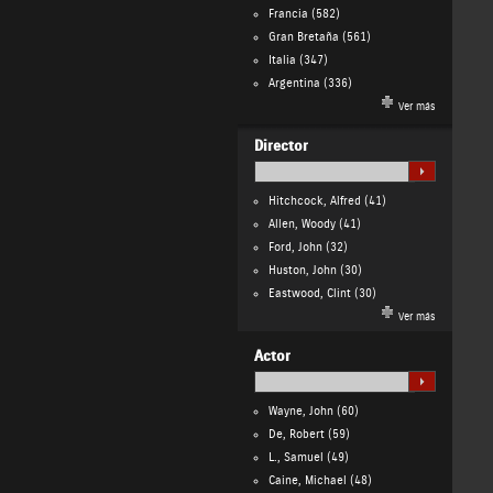
Francia
(582)
Gran Bretaña
(561)
Italia
(347)
Argentina
(336)
Ver más
Director
Hitchcock, Alfred
(41)
Allen, Woody
(41)
Ford, John
(32)
Huston, John
(30)
Eastwood, Clint
(30)
Ver más
Actor
Wayne, John
(60)
De, Robert
(59)
L., Samuel
(49)
Caine, Michael
(48)