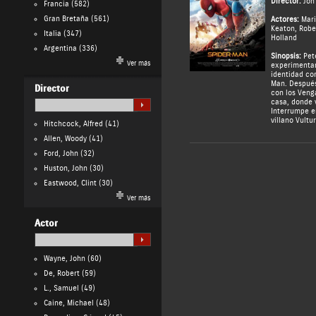
Director:
Jon
Francia
(582)
Gran Bretaña
(561)
Actores:
Mari
Keaton
,
Robe
Italia
(347)
Holland
Argentina
(336)
Sinopsis:
Pete
Ver más
experimentar
identidad co
Man. Después
Director
con los Veng
casa, donde v
Interrumpe en
villano Vultu
Hitchcock, Alfred
(41)
Allen, Woody
(41)
Ford, John
(32)
Huston, John
(30)
Eastwood, Clint
(30)
Ver más
Actor
Wayne, John
(60)
De, Robert
(59)
L., Samuel
(49)
Caine, Michael
(48)