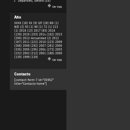
Depardieu, Gérard
(45)
Ver más
Año
XXXX (18)
XX (9)
S/F (28)
ND (1)
N/D (2)
93 (1)
90 (1)
72 (1)
213
(1)
2018 (13)
2017 (83)
2016
(139)
2015 (153)
2014 (162)
2013
(200)
2012-Actualidad (2)
2012
(187)
2011 (222)
2010 (223)
2009
(268)
2008 (292)
2007 (281)
2006
(335)
2005 (295)
2004 (273)
2003
(232)
2002 (212)
2001 (180)
2000
(139)
1999 (139)
Ver más
Contacto
[contact-form-7 id="35952"
title="Contacto home"]