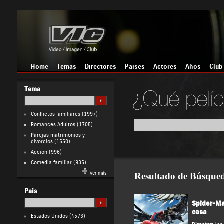
Home
Temas
Directores
Países
Actores
Años
Club
Tema
Conflictos familiares
(1997)
Romances Adultos
(1705)
Parejas matrimonios y
divorcios
(1550)
Acción
(996)
Comedia familiar
(935)
Ver más
Resultado de Búsque
País
Spider-Ma
casa
Estados Unidos
(4573)