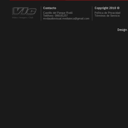
Contacto
Copyright 2010 ©
Castillo del Parque Rodó
Política de Privacidad
Teléfono: 099191257
Términos de Servicio
mvdaudiovisual.mediateca@gmail.com
Design 