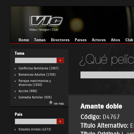
Home
Temas
Directores
Países
Actores
Años
Club
Tema
Conflictos familiares
(1997)
Romances Adultos
(1705)
Parejas matrimonios y
divorcios
(1550)
Acción
(996)
Comedia familiar
(935)
Ver más
Amante doble
País
Código:
D4767
Título Alternativo:
E
Estados Unidos
(4573)