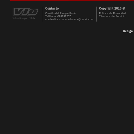
Contacto
Copyright 2010 ©
Castillo del Parque Rodó
Política de Privacidad
Teléfono: 099191257
Términos de Servicio
mvdaudiovisual.mediateca@gmail.com
Design 