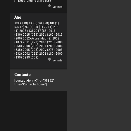
Depardieu, Gérard
(45)
Ver más
Año
XXXX (18)
XX (9)
S/F (28)
ND (1)
N/D (2)
93 (1)
90 (1)
72 (1)
213
(1)
2018 (13)
2017 (83)
2016
(139)
2015 (153)
2014 (162)
2013
(200)
2012-Actualidad (2)
2012
(187)
2011 (222)
2010 (223)
2009
(268)
2008 (292)
2007 (281)
2006
(335)
2005 (295)
2004 (273)
2003
(232)
2002 (212)
2001 (180)
2000
(139)
1999 (139)
Ver más
Contacto
[contact-form-7 id="35952"
title="Contacto home"]