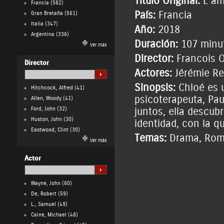
Título Original:
L am
Francia
(582)
País:
Francia
Gran Bretaña
(561)
Italia
(347)
Año:
2018
Argentina
(336)
Duración:
107 minu
Ver más
Director:
Francois 
Director
Actores:
Jérémie Re
Sinopsis:
Chloé es u
Hitchcock, Alfred
(41)
psicoterapeuta, Pau
Allen, Woody
(41)
Ford, John
(32)
juntos, ella descub
Huston, John
(30)
identidad, con la q
Eastwood, Clint
(30)
Temas:
Drama
,
Rom
Ver más
Actor
Wayne, John
(60)
De, Robert
(59)
L., Samuel
(49)
Caine, Michael
(48)