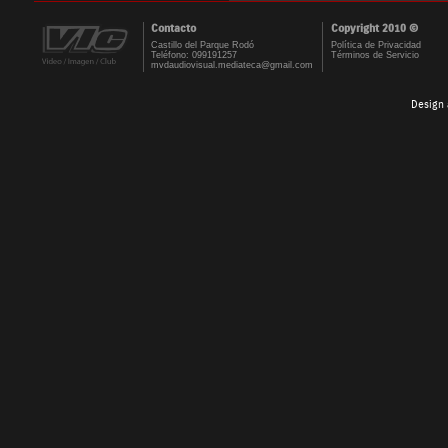
Contacto
Copyright 2010 ©
Castillo del Parque Rodó
Política de Privacidad
Teléfono: 099191257
Términos de Servicio
mvdaudiovisual.mediateca@gmail.com
Design 