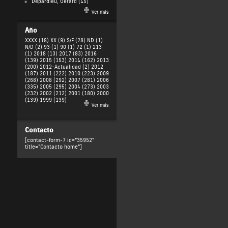
Depardieu, Gérard
(45)
Ver más
Año
XXXX (18)
XX (9)
S/F (28)
ND (1)
N/D (2)
93 (1)
90 (1)
72 (1)
213
(1)
2018 (13)
2017 (83)
2016
(139)
2015 (153)
2014 (162)
2013
(200)
2012-Actualidad (2)
2012
(187)
2011 (222)
2010 (223)
2009
(268)
2008 (292)
2007 (281)
2006
(335)
2005 (295)
2004 (273)
2003
(232)
2002 (212)
2001 (180)
2000
(139)
1999 (139)
Ver más
Contacto
[contact-form-7 id="35952"
title="Contacto home"]