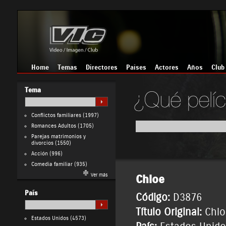
Home
Temas
Directores
Países
Actores
Años
Club
Tema
Conflictos familiares
(1997)
Romances Adultos
(1705)
Parejas matrimonios y
divorcios
(1550)
Acción
(996)
Comedia familiar
(935)
Ver más
Chloe
País
Código:
D3876
Título Original:
Chlo
Estados Unidos
(4573)