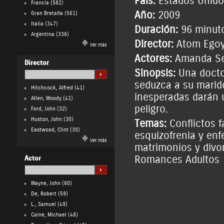
País:
Estados Unido
Francia
(582)
Año:
2009
Gran Bretaña
(561)
Italia
(347)
Duración:
96 minut
Argentina
(336)
Director:
Atom Ego
Ver más
Actores:
Amanda Se
Director
Sinopsis:
Una docto
seduzca a su marid
Hitchcock, Alfred
(41)
inesperadas darán u
Allen, Woody
(41)
peligro.
Ford, John
(32)
Huston, John
(30)
Temas:
Conflictos f
Eastwood, Clint
(30)
esquizofrenia y en
Ver más
matrimonios y divo
Romances Adultos
Actor
Wayne, John
(60)
De, Robert
(59)
L., Samuel
(49)
Caine, Michael
(48)