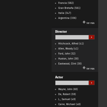
Francia
(582)
Gran Bretaña
(561)
Italia
(347)
Argentina
(336)
Ver más
Director
Hitchcock, Alfred
(41)
Allen, Woody
(41)
Ford, John
(32)
Huston, John
(30)
Eastwood, Clint
(30)
Ver más
Actor
Wayne, John
(60)
De, Robert
(59)
L., Samuel
(49)
Caine, Michael
(48)