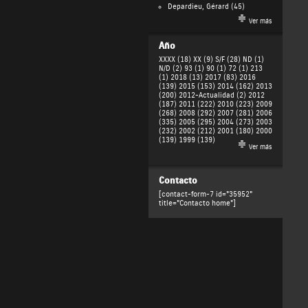
Depardieu, Gérard
(45)
Ver más
Año
XXXX (18)
XX (9)
S/F (28)
ND (1)
N/D (2)
93 (1)
90 (1)
72 (1)
213
(1)
2018 (13)
2017 (83)
2016
(139)
2015 (153)
2014 (162)
2013
(200)
2012-Actualidad (2)
2012
(187)
2011 (222)
2010 (223)
2009
(268)
2008 (292)
2007 (281)
2006
(335)
2005 (295)
2004 (273)
2003
(232)
2002 (212)
2001 (180)
2000
(139)
1999 (139)
Ver más
Contacto
[contact-form-7 id="35952"
title="Contacto home"]