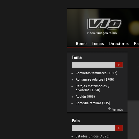
Home
Temas
Directores
Pa
Tema
Conflictos familiares
(1997)
Romances Adultos
(1705)
Parejas matrimonios y
divorcios
(1550)
Acción
(996)
Comedia familiar
(935)
Ver más
País
Estados Unidos
(4573)