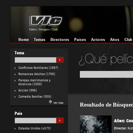
Home
Temas
Directores
Países
Actores
Años
Club
Tema
Conflictos familiares
(1997)
Romances Adultos
(1705)
Parejas matrimonios y
divorcios
(1550)
Acción
(996)
Comedia familiar
(935)
Ver más
Resultado de Búsque
País
Alien: Co
Estados Unidos
(4573)
Director:
Rid