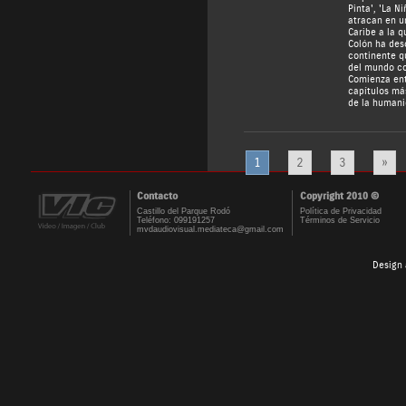
Pinta', 'La Ni
atracan en u
Caribe a la q
Colón ha des
continente q
del mundo co
Comienza ent
capítulos más
de la humani
1
2
3
»
Contacto
Copyright 2010 ©
Castillo del Parque Rodó
Política de Privacidad
Teléfono: 099191257
Términos de Servicio
mvdaudiovisual.mediateca@gmail.com
Design 