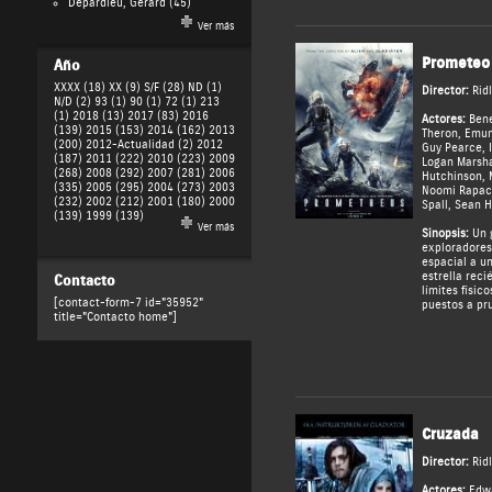
Depardieu, Gérard
(45)
Ver más
Prometeo
Año
XXXX (18)
XX (9)
S/F (28)
ND (1)
Director:
Rid
N/D (2)
93 (1)
90 (1)
72 (1)
213
(1)
2018 (13)
2017 (83)
2016
Actores:
Ben
(139)
2015 (153)
2014 (162)
2013
Theron
,
Emun 
(200)
2012-Actualidad (2)
2012
Guy Pearce
,
(187)
2011 (222)
2010 (223)
2009
Logan Marsha
(268)
2008 (292)
2007 (281)
2006
Hutchinson
,
(335)
2005 (295)
2004 (273)
2003
Noomi Rapac
(232)
2002 (212)
2001 (180)
2000
Spall
,
Sean H
(139)
1999 (139)
Ver más
Sinopsis:
Un g
exploradores
espacial a u
estrella reci
Contacto
límites físic
[contact-form-7 id="35952"
puestos a pr
title="Contacto home"]
Cruzada
Director:
Rid
Actores:
Edw