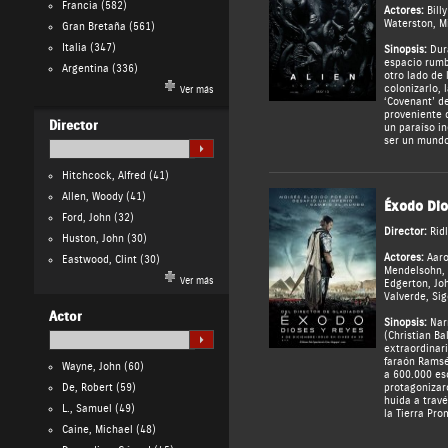
Francia
(582)
Actores:
Bill
Waterston
,
M
Gran Bretaña
(561)
Italia
(347)
Sinopsis:
Dura
espacio rumb
Argentina
(336)
otro lado de 
colonizarlo, 
Ver más
‘Covenant’ d
proveniente 
Director
un paraíso in
ser un mundo 
Hitchcock, Alfred
(41)
Allen, Woody
(41)
Éxodo Dio
Ford, John
(32)
Director:
Rid
Huston, John
(30)
Actores:
Aaro
Eastwood, Clint
(30)
Mendelsohn
,
Ver más
Edgerton
,
Jo
Valverde
,
Sig
Actor
Sinopsis:
Narr
(Christian Ba
extraordinari
faraón Ramsés
Wayne, John
(60)
a 600.000 es
De, Robert
(59)
protagonizar
huida a trav
L., Samuel
(49)
la Tierra Pro
Caine, Michael
(48)