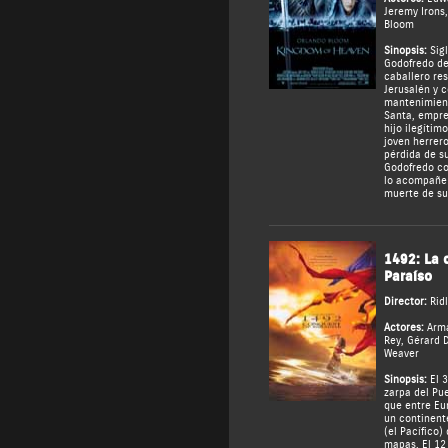
Jeremy Irons
Bloom
Sinopsis:
Sigl
Godofredo de
caballero res
Jerusalén y 
mantenimient
Santa, empre
hijo ilegítim
joven herrero
pérdida de su
Godofredo co
lo acompañe 
muerte de su
1492: La 
Paraíso
Director:
Rid
Actores:
Arm
Rey
,
Gérard 
Weaver
Sinopsis:
El 3
zarpa del Pu
que entre Eur
un continent
(el Pacífico)
mapas. El 12