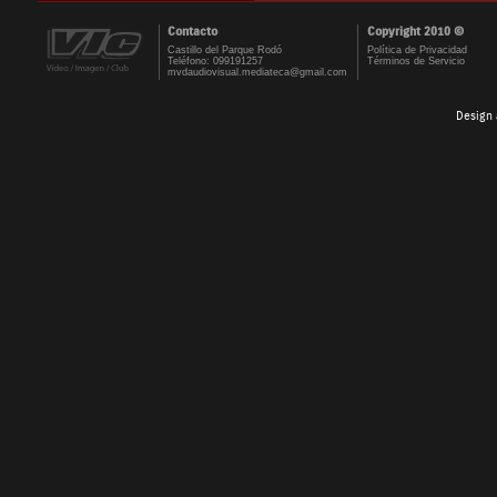
Contacto
Copyright 2010 ©
Castillo del Parque Rodó
Política de Privacidad
Teléfono: 099191257
Términos de Servicio
mvdaudiovisual.mediateca@gmail.com
Design 