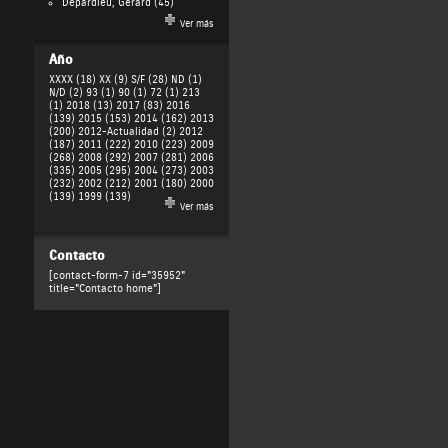
Depardieu, Gérard
(45)
Ver más
Año
XXXX (18)
XX (9)
S/F (28)
ND (1)
N/D (2)
93 (1)
90 (1)
72 (1)
213
(1)
2018 (13)
2017 (83)
2016
(139)
2015 (153)
2014 (162)
2013
(200)
2012-Actualidad (2)
2012
(187)
2011 (222)
2010 (223)
2009
(268)
2008 (292)
2007 (281)
2006
(335)
2005 (295)
2004 (273)
2003
(232)
2002 (212)
2001 (180)
2000
(139)
1999 (139)
Ver más
Contacto
[contact-form-7 id="35952"
title="Contacto home"]