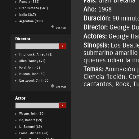
País:
Gran Bretaña
Francia
(582)
Año:
1968
Gran Bretaña
(561)
Italia
(347)
Duración:
90 minut
Argentina
(336)
Director:
George Du
Ver más
Actores:
George Ha
Director
Sinopsis:
Los Beatl
submarino amarillo 
Hitchcock, Alfred
(41)
quienes odian la m
Allen, Woody
(41)
Ford, John
(32)
Temas:
Animación p
Huston, John
(30)
Ciencia ficción
,
Com
Eastwood, Clint
(30)
cantantes
,
Rock
,
Tu
Ver más
Actor
Wayne, John
(60)
De, Robert
(59)
L., Samuel
(49)
Caine, Michael
(48)