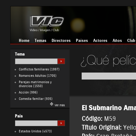
Home
Temas
Directores
Países
Actores
Años
Club
Tema
Conflictos familiares
(1997)
Romances Adultos
(1705)
Parejas matrimonios y
divorcios
(1550)
Acción
(996)
Comedia familiar
(935)
Ver más
El Submarino Ama
País
Código:
M59
Título Original:
Yell
Estados Unidos
(4573)