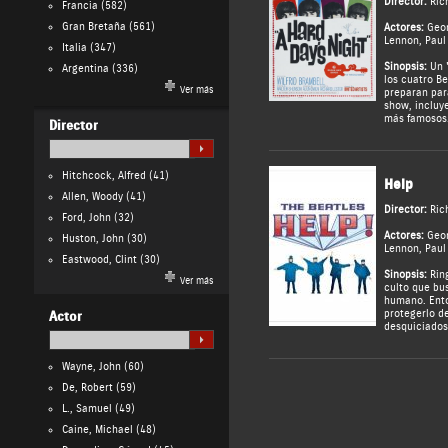
Director:
Ric
Francia
(582)
Gran Bretaña
(561)
Actores:
Geor
Lennon
,
Paul
Italia
(347)
Sinopsis:
Un "
Argentina
(336)
los cuatro Be
Ver más
preparan par
show, incluy
más famosos
Director
Hitchcock, Alfred
(41)
Help
Allen, Woody
(41)
Director:
Ric
Ford, John
(32)
Actores:
Geor
Huston, John
(30)
Lennon
,
Paul
Eastwood, Clint
(30)
Sinopsis:
Ring
Ver más
culto que bus
humano. Ento
protegerlo de
Actor
desquiciados
Wayne, John
(60)
De, Robert
(59)
L., Samuel
(49)
Caine, Michael
(48)