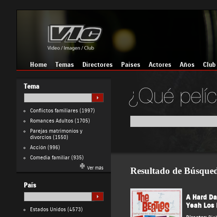
Home
Temas
Directores
Países
Actores
Años
Club
Tema
Conflictos familiares
(1997)
Romances Adultos
(1705)
Parejas matrimonios y
divorcios
(1550)
Acción
(996)
Comedia familiar
(935)
Ver más
Resultado de Búsque
País
A Hard Da
Yeah Los 
Estados Unidos
(4573)