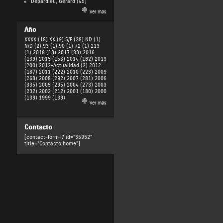
Depardieu, Gérard
(45)
Ver más
Año
XXXX (18)
XX (9)
S/F (28)
ND (1)
N/D (2)
93 (1)
90 (1)
72 (1)
213
(1)
2018 (13)
2017 (83)
2016
(139)
2015 (153)
2014 (162)
2013
(200)
2012-Actualidad (2)
2012
(187)
2011 (222)
2010 (223)
2009
(268)
2008 (292)
2007 (281)
2006
(335)
2005 (295)
2004 (273)
2003
(232)
2002 (212)
2001 (180)
2000
(139)
1999 (139)
Ver más
Contacto
[contact-form-7 id="35952"
title="Contacto home"]