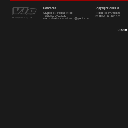
Contacto
Copyright 2010 ©
Castillo del Parque Rodó
Política de Privacidad
Teléfono: 099191257
Términos de Servicio
mvdaudiovisual.mediateca@gmail.com
Design 