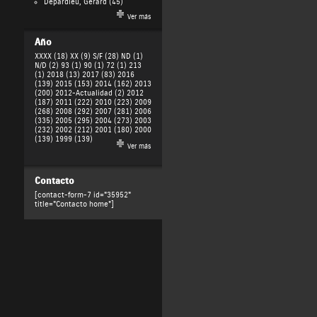
Depardieu, Gérard
(45)
Ver más
Año
XXXX (18)
XX (9)
S/F (28)
ND (1)
N/D (2)
93 (1)
90 (1)
72 (1)
213
(1)
2018 (13)
2017 (83)
2016
(139)
2015 (153)
2014 (162)
2013
(200)
2012-Actualidad (2)
2012
(187)
2011 (222)
2010 (223)
2009
(268)
2008 (292)
2007 (281)
2006
(335)
2005 (295)
2004 (273)
2003
(232)
2002 (212)
2001 (180)
2000
(139)
1999 (139)
Ver más
Contacto
[contact-form-7 id="35952"
title="Contacto home"]