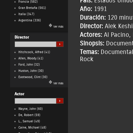
País:
Estados Unido
Francia
(582)
Año:
1991
Gran Bretaña
(561)
Italia
(347)
Duración:
120 minu
Argentina
(336)
Director:
Alek Kesh
Ver más
Actores:
Al Pacino
,
Director
Sinopsis:
Documenta
Temas:
Documental
Hitchcock, Alfred
(41)
Rock
Allen, Woody
(41)
Ford, John
(32)
Huston, John
(30)
Eastwood, Clint
(30)
Ver más
Actor
Wayne, John
(60)
De, Robert
(59)
L., Samuel
(49)
Caine, Michael
(48)