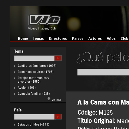
Home
Temas
Directores
Países
Actores
Años
Club
Tema
Conflictos familiares
(1997)
Romances Adultos
(1705)
Parejas matrimonios y
divorcios
(1550)
Acción
(996)
Comedia familiar
(935)
Ver más
A la Cama con M
País
Código:
M125
Título Original:
Mado
Estados Unidos
(4573)