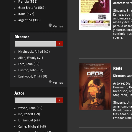
Francia
(582)
Actores:
Nata
Gran Bretaña
(561)
Sinopsis:
En u
Italia
(347)
Kansas, dos 
ambientes so
Argentina
(336)
aman y decid
pero la desa
Ver más
y ciertos int
sentimientos
Director
suerte.
Hitchcock, Alfred
(41)
Allen, Woody
(41)
Ford, John
(32)
Reds
Huston, John
(30)
Director:
War
Eastwood, Clint
(30)
Ver más
Actores:
Dia
Herrmann
,
G
Nicholson
,
Je
Actor
Stapleton
,
Pa
Sinopsis:
Un p
americano se
Wayne, John
(60)
Revolución R
De, Robert
(59)
trasladar su 
Estados Unid
L., Samuel
(49)
Caine, Michael
(48)