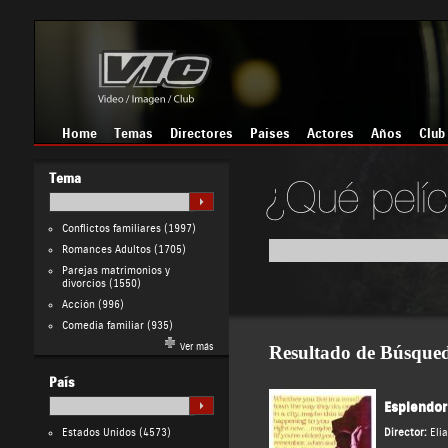
Home
Temas
Directores
Países
Actores
Años
Club
Tema
Conflictos familiares
(1997)
Romances Adultos
(1705)
Parejas matrimonios y
divorcios
(1550)
Acción
(996)
Comedia familiar
(935)
Ver más
Resultado de Búsque
País
Esplendor
Estados Unidos
(4573)
Director:
Eli