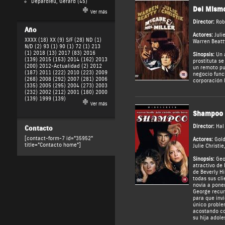
Depardieu, Gérard
(45)
Del Mismo
Ver más
Director:
Rob
Año
Actores:
Juli
XXXX (18)
XX (9)
S/F (28)
ND (1)
Warren Beatt
N/D (2)
93 (1)
90 (1)
72 (1)
213
(1)
2018 (13)
2017 (83)
2016
Sinopsis:
Un 
(139)
2015 (153)
2014 (162)
2013
prostituta se
(200)
2012-Actualidad (2)
2012
un remoto pu
(187)
2011 (222)
2010 (223)
2009
negocio func
(268)
2008 (292)
2007 (281)
2006
corporación l
(335)
2005 (295)
2004 (273)
2003
(232)
2002 (212)
2001 (180)
2000
(139)
1999 (139)
Ver más
Shampoo
Director:
Hal
Contacto
[contact-form-7 id="35952"
Actores:
Gol
title="Contacto home"]
Julie Christie
Sinopsis:
Geo
atractivo de
de Beverly Hi
todas sus cl
novia a poner
George recur
para que invi
único proble
acostando co
su hija adole