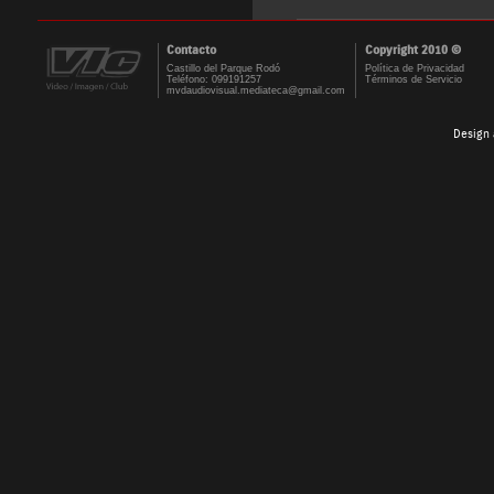
Contacto
Copyright 2010 ©
Castillo del Parque Rodó
Política de Privacidad
Teléfono: 099191257
Términos de Servicio
mvdaudiovisual.mediateca@gmail.com
Design 