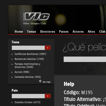
Home
Temas
Directores
Países
Actores
Años
Club
Tema
Conflictos familiares
(1997)
Romances Adultos
(1705)
Parejas matrimonios y
divorcios
(1550)
Acción
(996)
Comedia familiar
(935)
Ver más
Help
País
Código:
M195
Título Alternativo:
¡
Estados Unidos
(4573)