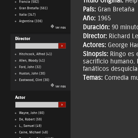
Título Original:
Help
Francia
(582)
País:
Gran Bretaña
Gran Bretaña
(561)
Italia
(347)
Año:
1965
Argentina
(336)
Duración:
90 minut
Ver más
Director:
Richard Le
Director
Actores:
George Ha
Sinopsis:
Ringo es e
Hitchcock, Alfred
(41)
sacrificio humano. 
Allen, Woody
(41)
Ford, John
(32)
fanáticos desquicia
Huston, John
(30)
Temas:
Comedia mu
Eastwood, Clint
(30)
Ver más
Actor
Wayne, John
(60)
De, Robert
(59)
L., Samuel
(49)
Caine, Michael
(48)