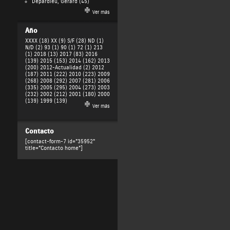
Depardieu, Gérard
(45)
Ver más
Año
XXXX (18)
XX (9)
S/F (28)
ND (1)
N/D (2)
93 (1)
90 (1)
72 (1)
213
(1)
2018 (13)
2017 (83)
2016
(139)
2015 (153)
2014 (162)
2013
(200)
2012-Actualidad (2)
2012
(187)
2011 (222)
2010 (223)
2009
(268)
2008 (292)
2007 (281)
2006
(335)
2005 (295)
2004 (273)
2003
(232)
2002 (212)
2001 (180)
2000
(139)
1999 (139)
Ver más
Contacto
[contact-form-7 id="35952"
title="Contacto home"]