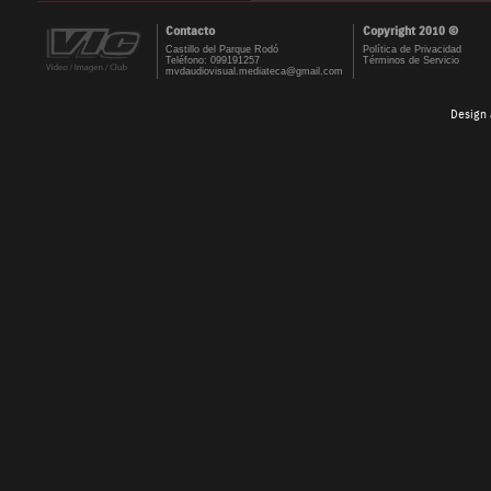
Contacto
Copyright 2010 ©
Castillo del Parque Rodó
Política de Privacidad
Teléfono: 099191257
Términos de Servicio
mvdaudiovisual.mediateca@gmail.com
Design 