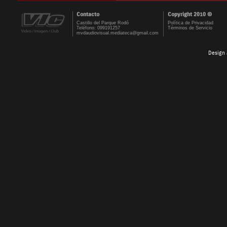
Contacto
Copyright 2010 ©
Castillo del Parque Rodó
Política de Privacidad
Teléfono: 099191257
Términos de Servicio
mvdaudiovisual.mediateca@gmail.com
Design 