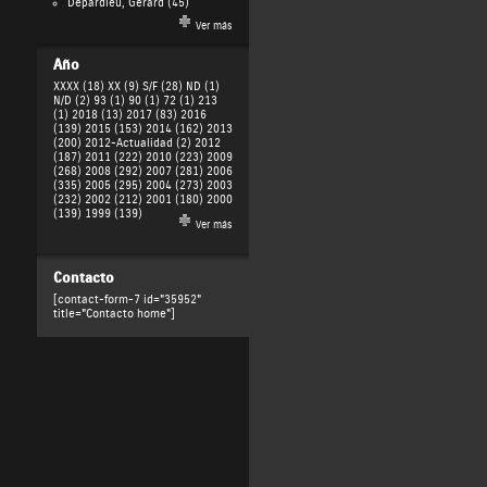
Depardieu, Gérard
(45)
Ver más
Año
XXXX (18)
XX (9)
S/F (28)
ND (1)
N/D (2)
93 (1)
90 (1)
72 (1)
213
(1)
2018 (13)
2017 (83)
2016
(139)
2015 (153)
2014 (162)
2013
(200)
2012-Actualidad (2)
2012
(187)
2011 (222)
2010 (223)
2009
(268)
2008 (292)
2007 (281)
2006
(335)
2005 (295)
2004 (273)
2003
(232)
2002 (212)
2001 (180)
2000
(139)
1999 (139)
Ver más
Contacto
[contact-form-7 id="35952"
title="Contacto home"]