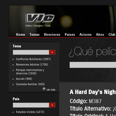
Home
Temas
Directores
Países
Actores
Años
Club
Tema
Conflictos familiares
(1997)
Romances Adultos
(1705)
Parejas matrimonios y
divorcios
(1550)
Acción
(996)
Comedia familiar
(935)
Ver más
A Hard Day’s Nigh
País
Código:
M387
Título Alternativo:
¡
Estados Unidos
(4573)