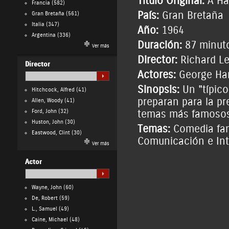
Título Original:
A Ha
Francia
(582)
País:
Gran Bretaña
Gran Bretaña
(561)
Italia
(347)
Año:
1964
Argentina
(336)
Duración:
87 minut
Ver más
Director:
Richard Le
Director
Actores:
George Ha
Sinopsis:
Un "típico
Hitchcock, Alfred
(41)
preparan para la p
Allen, Woody
(41)
Ford, John
(32)
temas más famosos
Huston, John
(30)
Temas:
Comedia fam
Eastwood, Clint
(30)
Comunicación e Int
Ver más
Actor
Wayne, John
(60)
De, Robert
(59)
L., Samuel
(49)
Caine, Michael
(48)