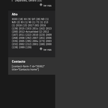
Depardieu, Gérard
(45)
Ver más
Año
XXXX (18)
XX (9)
S/F (28)
ND (1)
N/D (2)
93 (1)
90 (1)
72 (1)
213
(1)
2018 (13)
2017 (83)
2016
(139)
2015 (153)
2014 (162)
2013
(200)
2012-Actualidad (2)
2012
(187)
2011 (222)
2010 (223)
2009
(268)
2008 (292)
2007 (281)
2006
(335)
2005 (295)
2004 (273)
2003
(232)
2002 (212)
2001 (180)
2000
(139)
1999 (139)
Ver más
Contacto
[contact-form-7 id="35952"
title="Contacto home"]