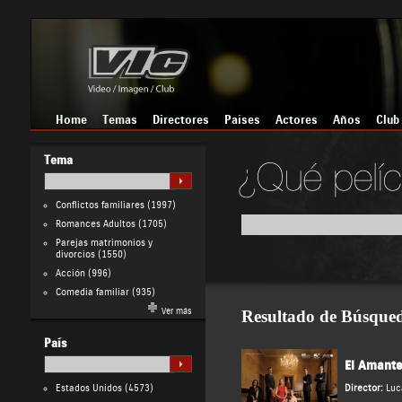
Home
Temas
Directores
Países
Actores
Años
Club
Tema
Conflictos familiares
(1997)
Romances Adultos
(1705)
Parejas matrimonios y
divorcios
(1550)
Acción
(996)
Comedia familiar
(935)
Ver más
Resultado de Búsque
País
El Amant
Estados Unidos
(4573)
Director:
Luc