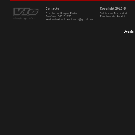
Contacto
Copyright 2010 ©
Castillo del Parque Rodó
Política de Privacidad
Teléfono: 099191257
Términos de Servicio
mvdaudiovisual.mediateca@gmail.com
Design 