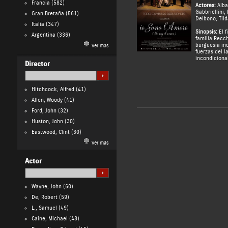
Francia
(582)
Actores:
Alb
Gabbriellini
,
Gran Bretaña
(561)
Delbono
,
Til
Italia
(347)
Sinopsis:
El f
Argentina
(336)
familia Recch
burguesía ind
Ver más
fuerzas del l
incondicional
Director
Hitchcock, Alfred
(41)
Allen, Woody
(41)
Ford, John
(32)
Huston, John
(30)
Eastwood, Clint
(30)
Ver más
Actor
Wayne, John
(60)
De, Robert
(59)
L., Samuel
(49)
Caine, Michael
(48)