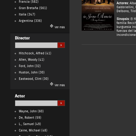
Francia
(582)
Actores:
Alb
Gabbriellini
,
Gran Bretaña
(561)
Delbono
,
Til
Italia
(347)
Sinopsis:
El f
Argentina
(336)
familia Recch
burguesía ind
Ver más
fuerzas del l
incondicional
Director
Hitchcock, Alfred
(41)
Allen, Woody
(41)
Ford, John
(32)
Huston, John
(30)
Eastwood, Clint
(30)
Ver más
Actor
Wayne, John
(60)
De, Robert
(59)
L., Samuel
(49)
Caine, Michael
(48)