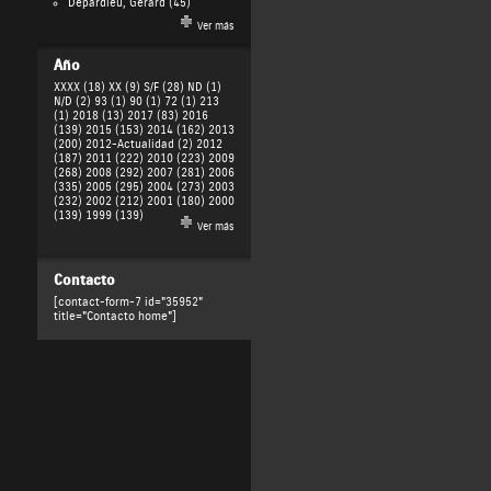
Depardieu, Gérard
(45)
Ver más
Año
XXXX (18)
XX (9)
S/F (28)
ND (1)
N/D (2)
93 (1)
90 (1)
72 (1)
213
(1)
2018 (13)
2017 (83)
2016
(139)
2015 (153)
2014 (162)
2013
(200)
2012-Actualidad (2)
2012
(187)
2011 (222)
2010 (223)
2009
(268)
2008 (292)
2007 (281)
2006
(335)
2005 (295)
2004 (273)
2003
(232)
2002 (212)
2001 (180)
2000
(139)
1999 (139)
Ver más
Contacto
[contact-form-7 id="35952"
title="Contacto home"]