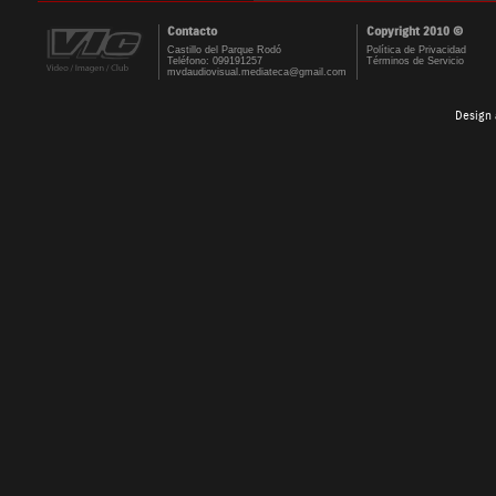
Contacto
Copyright 2010 ©
Castillo del Parque Rodó
Política de Privacidad
Teléfono: 099191257
Términos de Servicio
mvdaudiovisual.mediateca@gmail.com
Design 