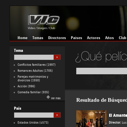
Home
Temas
Directores
Países
Actores
Años
Club
Tema
Conflictos familiares
(1997)
Romances Adultos
(1705)
Parejas matrimonios y
divorcios
(1550)
Acción
(996)
Comedia familiar
(935)
Ver más
Resultado de Búsque
País
El Amant
Estados Unidos
(4573)
Director:
Luc