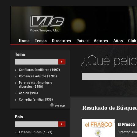
Home
Temas
Directores
Países
Actores
Años
Club
Tema
Conflictos familiares
(1997)
Romances Adultos
(1705)
Parejas matrimonios y
divorcios
(1550)
Acción
(996)
Comedia familiar
(935)
Ver más
Resultado de Búsque
País
El Frasco
Estados Unidos
(4573)
Director:
Alb