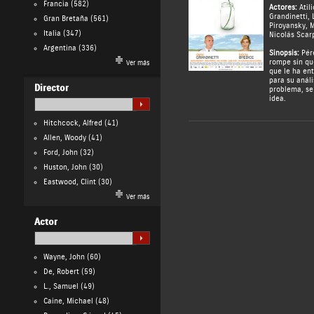
Francia
(582)
Actores:
Atil
Grandinetti
,
Gran Bretaña
(561)
Piroyansky
,
M
Italia
(347)
Nicolás Scar
Argentina
(336)
Sinopsis:
Pére
rompe sin qu
Ver más
que le ha en
para su análi
Director
problema, se
idea.
Hitchcock, Alfred
(41)
Allen, Woody
(41)
Ford, John
(32)
Huston, John
(30)
Eastwood, Clint
(30)
Ver más
Actor
Wayne, John
(60)
De, Robert
(59)
L., Samuel
(49)
Caine, Michael
(48)