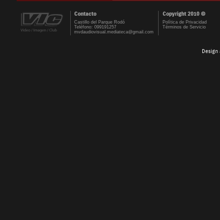
Contacto
Copyright 2010 ©
Castillo del Parque Rodó
Política de Privacidad
Teléfono: 099191257
Términos de Servicio
mvdaudiovisual.mediateca@gmail.com
Design 