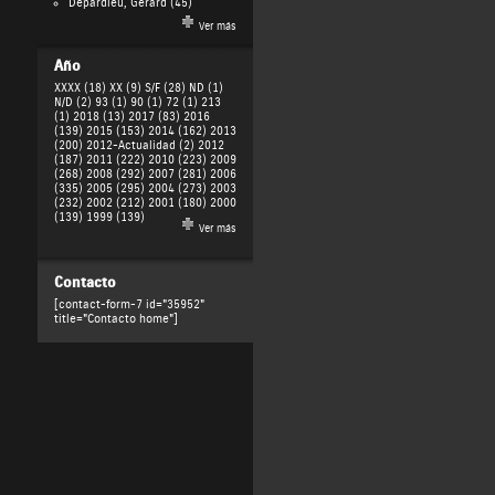
Depardieu, Gérard
(45)
Ver más
Año
XXXX (18)
XX (9)
S/F (28)
ND (1)
N/D (2)
93 (1)
90 (1)
72 (1)
213
(1)
2018 (13)
2017 (83)
2016
(139)
2015 (153)
2014 (162)
2013
(200)
2012-Actualidad (2)
2012
(187)
2011 (222)
2010 (223)
2009
(268)
2008 (292)
2007 (281)
2006
(335)
2005 (295)
2004 (273)
2003
(232)
2002 (212)
2001 (180)
2000
(139)
1999 (139)
Ver más
Contacto
[contact-form-7 id="35952"
title="Contacto home"]