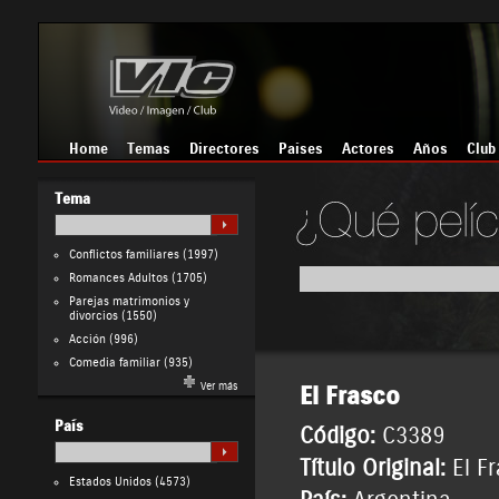
Home
Temas
Directores
Países
Actores
Años
Club
Tema
Conflictos familiares
(1997)
Romances Adultos
(1705)
Parejas matrimonios y
divorcios
(1550)
Acción
(996)
Comedia familiar
(935)
Ver más
El Frasco
País
Código:
C3389
Título Original:
El F
Estados Unidos
(4573)