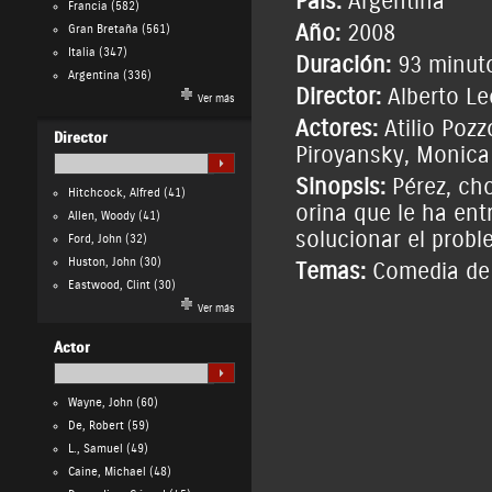
País:
Argentina
Francia
(582)
Año:
2008
Gran Bretaña
(561)
Italia
(347)
Duración:
93 minut
Argentina
(336)
Director:
Alberto Le
Ver más
Actores:
Atilio Poz
Director
Piroyansky
,
Monica
Sinopsis:
Pérez, cho
Hitchcock, Alfred
(41)
orina que le ha ent
Allen, Woody
(41)
solucionar el probl
Ford, John
(32)
Huston, John
(30)
Temas:
Comedia de
Eastwood, Clint
(30)
Ver más
Actor
Wayne, John
(60)
De, Robert
(59)
L., Samuel
(49)
Caine, Michael
(48)