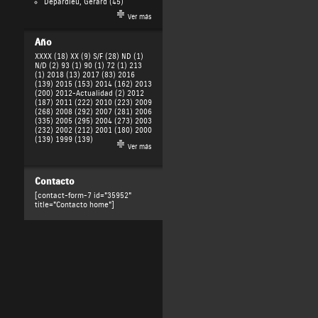
Depardieu, Gérard
(45)
Ver más
Año
XXXX (18)
XX (9)
S/F (28)
ND (1)
N/D (2)
93 (1)
90 (1)
72 (1)
213
(1)
2018 (13)
2017 (83)
2016
(139)
2015 (153)
2014 (162)
2013
(200)
2012-Actualidad (2)
2012
(187)
2011 (222)
2010 (223)
2009
(268)
2008 (292)
2007 (281)
2006
(335)
2005 (295)
2004 (273)
2003
(232)
2002 (212)
2001 (180)
2000
(139)
1999 (139)
Ver más
Contacto
[contact-form-7 id="35952"
title="Contacto home"]