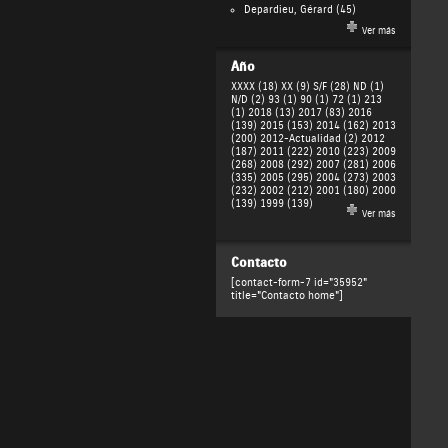
Depardieu, Gérard
(45)
Ver más
Año
XXXX (18)
XX (9)
S/F (28)
ND (1)
N/D (2)
93 (1)
90 (1)
72 (1)
213
(1)
2018 (13)
2017 (83)
2016
(139)
2015 (153)
2014 (162)
2013
(200)
2012-Actualidad (2)
2012
(187)
2011 (222)
2010 (223)
2009
(268)
2008 (292)
2007 (281)
2006
(335)
2005 (295)
2004 (273)
2003
(232)
2002 (212)
2001 (180)
2000
(139)
1999 (139)
Ver más
Contacto
[contact-form-7 id="35952"
title="Contacto home"]