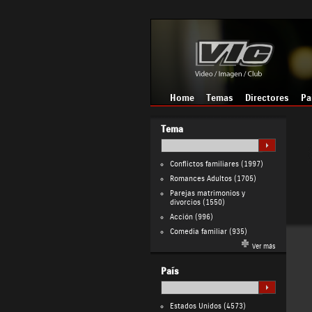
Home
Temas
Directores
Pa
Tema
Conflictos familiares
(1997)
Romances Adultos
(1705)
Parejas matrimonios y
divorcios
(1550)
Acción
(996)
Comedia familiar
(935)
Ver más
País
Estados Unidos
(4573)