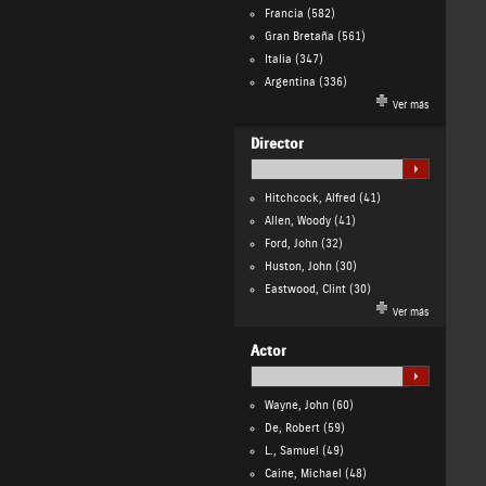
Francia
(582)
Gran Bretaña
(561)
Italia
(347)
Argentina
(336)
Ver más
Director
Hitchcock, Alfred
(41)
Allen, Woody
(41)
Ford, John
(32)
Huston, John
(30)
Eastwood, Clint
(30)
Ver más
Actor
Wayne, John
(60)
De, Robert
(59)
L., Samuel
(49)
Caine, Michael
(48)