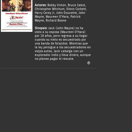
Actores:
Bobby Vinton
,
Bruce Cabot
,
Christopher Mitchum
,
Glenn Corbett
,
Harry Carey Jr
,
John Doucette
,
John
Wayne
,
Maureen O'Hara
,
Patrick
Wayne
,
Richard Boone
Sinopsis:
Jack (John Wayne) no ha
visto a su esposa (Maureen O’Hara)
por 18 años, pero regresa a su hogar
cuando su nieto es secuestrado por
una banda de forajidos. Mientras que
la ley persigue a los secuestradores en
viejos autos, Jack cabalga con un
explorador indio y lleva dinero, aunque
no planea pagar el rescate.