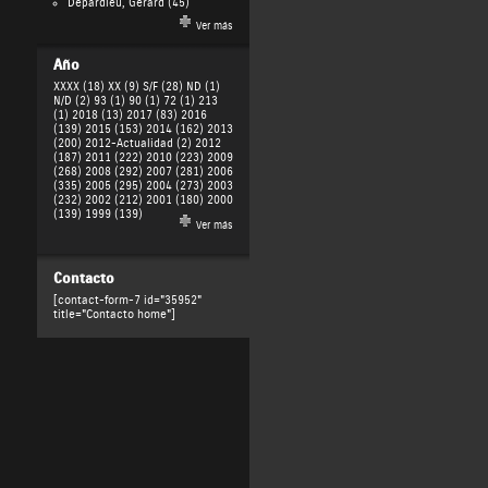
Depardieu, Gérard
(45)
Ver más
Año
XXXX (18)
XX (9)
S/F (28)
ND (1)
N/D (2)
93 (1)
90 (1)
72 (1)
213
(1)
2018 (13)
2017 (83)
2016
(139)
2015 (153)
2014 (162)
2013
(200)
2012-Actualidad (2)
2012
(187)
2011 (222)
2010 (223)
2009
(268)
2008 (292)
2007 (281)
2006
(335)
2005 (295)
2004 (273)
2003
(232)
2002 (212)
2001 (180)
2000
(139)
1999 (139)
Ver más
Contacto
[contact-form-7 id="35952"
title="Contacto home"]