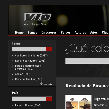
Home
Temas
Directores
Países
Actores
Años
Club
Tema
Conflictos familiares
(1997)
Romances Adultos
(1705)
Parejas matrimonios y
divorcios
(1550)
Acción
(996)
Comedia familiar
(935)
Ver más
Resultado de Búsque
País
Gigante E
Estados Unidos
(4573)
Director:
Geo