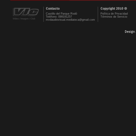
Contacto
Copyright 2010 ©
Castillo del Parque Rodó
Política de Privacidad
Teléfono: 099191257
Términos de Servicio
mvdaudiovisual.mediateca@gmail.com
Design 