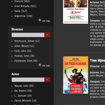
Francia
(582)
Actores:
Bobb
Christopher 
Gran Bretaña
(561)
Harry Carey J
Italia
(347)
Wayne
,
Maur
Wayne
,
Richa
Argentina
(336)
Sinopsis:
Jack
Ver más
visto a su e
por 18 años,
Director
cuando su ni
una banda de
la ley persig
viejos autos
Hitchcock, Alfred
(41)
explorador in
no planea pa
Allen, Woody
(41)
Ford, John
(32)
Huston, John
(30)
Tres Hijos
Eastwood, Clint
(30)
Ver más
Director:
Joh
Actores:
Ben
Actor
John Wayne
,
Sinopsis:
Tres
encuentran 
Wayne, John
(60)
un bebé en br
De, Robert
(59)
llevar al niño
desierto, inc
L., Samuel
(49)
propias vidas
Caine, Michael
(48)