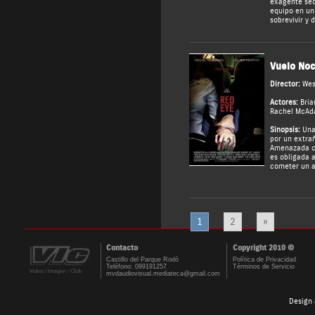
exagente sec
equipo en un
sobrevivir y 
Vuelo Noc
Director:
Wes
Actores:
Bria
Rachel McAd
Sinopsis:
Una
por un extra
Amenazada co
es obligada 
cometer un a
1
2
»
Contacto
Copyright 2010 ©
Castillo del Parque Rodó
Política de Privacidad
Teléfono: 099191257
Términos de Servicio
mvdaudiovisual.mediateca@gmail.com
Design 