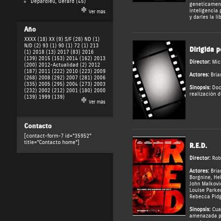
Depardieu, Gérard
(45)
geneticament
inteligencia 
Ver más
y darles la li
Año
XXXX (18)
XX (9)
S/F (28)
ND (1)
N/D (2)
93 (1)
90 (1)
72 (1)
213
Dirigida p
(1)
2018 (13)
2017 (83)
2016
(139)
2015 (153)
2014 (162)
2013
Director:
Mic
(200)
2012-Actualidad (2)
2012
(187)
2011 (222)
2010 (223)
2009
Actores:
Bria
(268)
2008 (292)
2007 (281)
2006
(335)
2005 (295)
2004 (273)
2003
Sinopsis:
Doc
(232)
2002 (212)
2001 (180)
2000
realización de
(139)
1999 (139)
Ver más
Contacto
[contact-form-7 id="35952"
title="Contacto home"]
R.E.D.
Director:
Rob
Actores:
Bria
Borgnine
,
Hel
John Malkovi
Louise Parke
Rebecca Pid
Sinopsis:
Cuan
amenazada po