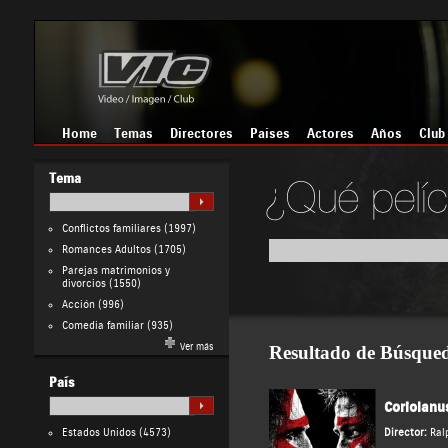
Home
Temas
Directores
Países
Actores
Años
Club
Tema
Conflictos familiares
(1997)
Romances Adultos
(1705)
Parejas matrimonios y
divorcios
(1550)
Acción
(996)
Comedia familiar
(935)
Ver más
Resultado de Búsque
País
Coriolanu
Estados Unidos
(4573)
Director:
Ral