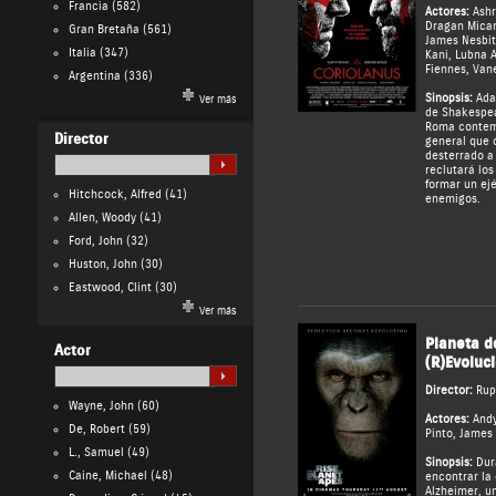
Francia
(582)
Actores:
Ash
Dragan Mica
Gran Bretaña
(561)
James Nesbit
Italia
(347)
Kani
,
Lubna A
Fiennes
,
Van
Argentina
(336)
Sinopsis:
Adap
Ver más
de Shakespea
Roma contemp
Director
general que 
desterrado a 
reclutará lo
formar un ejé
Hitchcock, Alfred
(41)
enemigos.
Allen, Woody
(41)
Ford, John
(32)
Huston, John
(30)
Eastwood, Clint
(30)
Ver más
Planeta d
Actor
(R)Evoluc
Director:
Rup
Wayne, John
(60)
Actores:
Andy
De, Robert
(59)
Pinto
,
James 
L., Samuel
(49)
Sinopsis:
Dur
Caine, Michael
(48)
encontrar la
Alzheimer, u