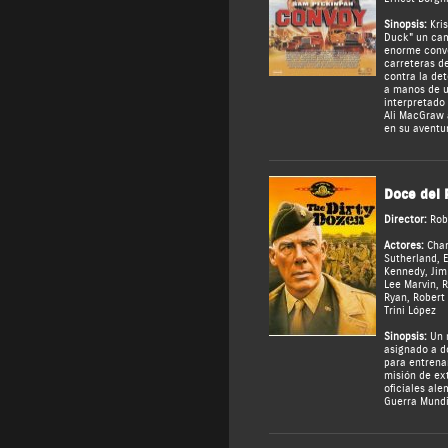
Sinopsis:
Kris
Duck" un cam
enorme convo
carreteras d
contra la de
a manos de u
interpretado
Ali MacGraw
en su aventu
Doce del 
Director:
Rob
Actores:
Char
Sutherland
,
E
Kennedy
,
Jim
Lee Marvin
,
R
Ryan
,
Robert
Trini López
Sinopsis:
Un m
asignado a d
para entrena
misión de ex
oficiales al
Guerra Mundi