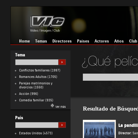
Home
Temas
Directores
Países
Actores
Años
Club
Tema
Conflictos familiares
(1997)
Romances Adultos
(1705)
Parejas matrimonios y
divorcios
(1550)
Acción
(996)
Comedia familiar
(935)
Ver más
Resultado de Búsque
País
La pandill
Estados Unidos
(4573)
Director:
Sam