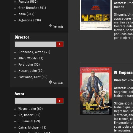
Francia
(582)
Actores:
Erne
Holden
Gran Bretaña
(561)
Italia
(347)
Sinopsis:
Un 
atracadores 
Argentina
(336)
margen de la
frontera entr
Ver más
México, se ve
por unos caz
Director
por el ejérci
Hitchcock, Alfred
(41)
Allen, Woody
(41)
Ford, John
(32)
Huston, John
(30)
El Empera
Eastwood, Clint
(30)
Director:
Rob
Ver más
Actores:
Char
Borgnine
,
Kei
Actor
Malcolm Atte
Sinopsis:
Entr
trabajo que, 
Wayne, John
(60)
Depresión, s
De, Robert
(59)
a otro viaja
los trenes, e
L., Samuel
(49)
Emperador de
su astucia pa
Caine, Michael
(48)
ferroviarios.