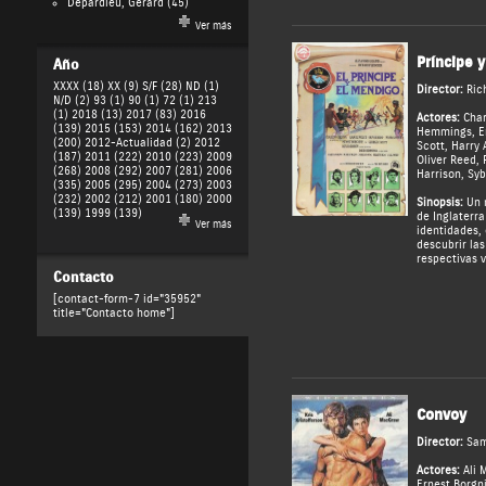
Depardieu, Gérard
(45)
Ver más
Príncipe 
Año
XXXX (18)
XX (9)
S/F (28)
ND (1)
Director:
Ric
N/D (2)
93 (1)
90 (1)
72 (1)
213
(1)
2018 (13)
2017 (83)
2016
Actores:
Char
(139)
2015 (153)
2014 (162)
2013
Hemmings
,
E
(200)
2012-Actualidad (2)
2012
Scott
,
Harry 
(187)
2011 (222)
2010 (223)
2009
Oliver Reed
,
(268)
2008 (292)
2007 (281)
2006
Harrison
,
Syb
(335)
2005 (295)
2004 (273)
2003
(232)
2002 (212)
2001 (180)
2000
Sinopsis:
Un n
(139)
1999 (139)
de Inglaterr
Ver más
identidades,
descubrir la
respectivas v
Contacto
[contact-form-7 id="35952"
title="Contacto home"]
Convoy
Director:
Sam
Actores:
Ali
Ernest Borgn