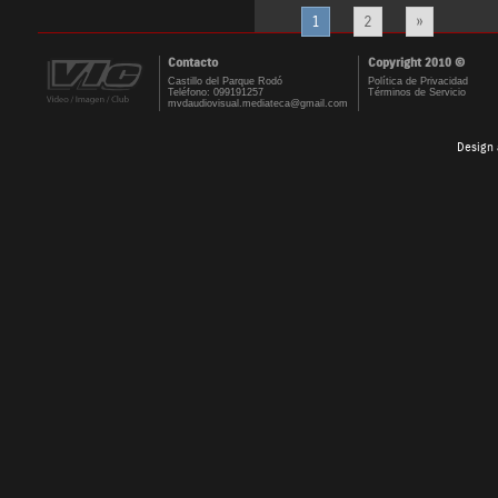
1
2
»
Contacto
Copyright 2010 ©
Castillo del Parque Rodó
Política de Privacidad
Teléfono: 099191257
Términos de Servicio
mvdaudiovisual.mediateca@gmail.com
Design 