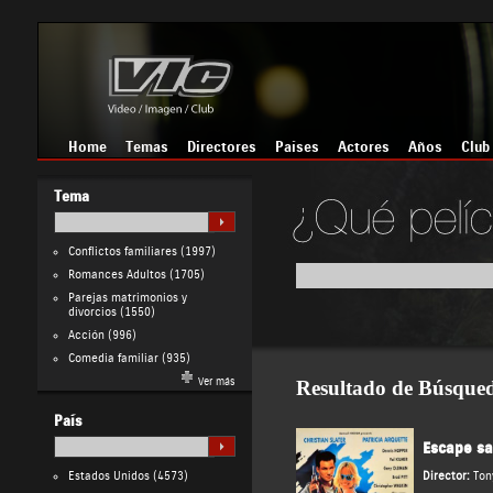
Home
Temas
Directores
Países
Actores
Años
Club
Tema
Conflictos familiares
(1997)
Romances Adultos
(1705)
Parejas matrimonios y
divorcios
(1550)
Acción
(996)
Comedia familiar
(935)
Ver más
Resultado de Búsque
País
Escape sa
Estados Unidos
(4573)
Director:
Ton