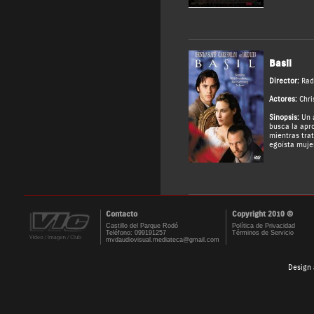
Basil
Director:
Rad
Actores:
Chri
Sinopsis:
Un a
busca la apr
mientras trat
egoísta muje
Contacto
Copyright 2010 ©
Castillo del Parque Rodó
Política de Privacidad
Teléfono: 099191257
Términos de Servicio
mvdaudiovisual.mediateca@gmail.com
Design 