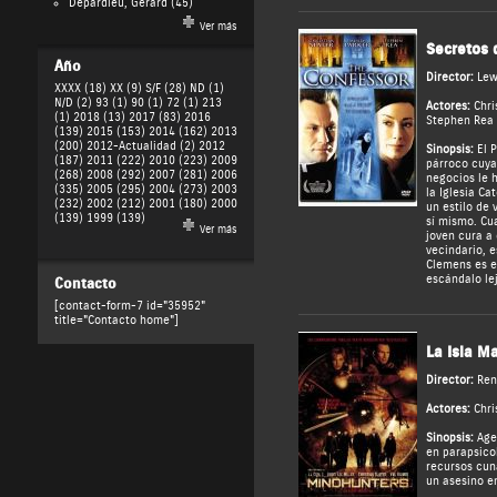
Depardieu, Gérard
(45)
Ver más
Secretos 
Año
Director:
Lew
XXXX (18)
XX (9)
S/F (28)
ND (1)
N/D (2)
93 (1)
90 (1)
72 (1)
213
Actores:
Chri
(1)
2018 (13)
2017 (83)
2016
Stephen Rea
(139)
2015 (153)
2014 (162)
2013
(200)
2012-Actualidad (2)
2012
Sinopsis:
El P
(187)
2011 (222)
2010 (223)
2009
párroco cuya
(268)
2008 (292)
2007 (281)
2006
negocios le 
(335)
2005 (295)
2004 (273)
2003
la Iglesia Ca
(232)
2002 (212)
2001 (180)
2000
un estilo de 
(139)
1999 (139)
sí mismo. Cu
Ver más
joven cura a
vecindario, 
Clemens es e
escándalo lej
Contacto
[contact-form-7 id="35952"
title="Contacto home"]
La Isla Ma
Director:
Ren
Actores:
Chri
Sinopsis:
Agen
en parapsico
recursos cun
un asesino en