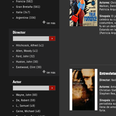
Francia
(582)
Actores:
Chri
Walken
,
Denn
Gran Bretaña
(561)
Patricia Arqu
Italia
(347)
Sinopsis:
El j
Argentina
(336)
celebra su 
costumbre, v
Ver más
fu en un dest
Estando en l
Director
(Patricia Arq
Hitchcock, Alfred
(41)
Allen, Woody
(41)
Ford, John
(32)
Huston, John
(30)
Eastwood, Clint
(30)
Ver más
Entrevist
Director:
Nei
Actor
Actores:
Anto
Christian Sla
Stephen Rea
Wayne, John
(60)
De, Robert
(59)
Sinopsis:
Un v
periodista su
L., Samuel
(49)
llena de amor
furia.
Caine, Michael
(48)