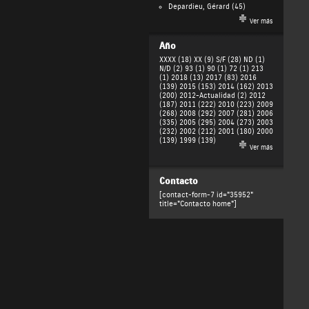
Depardieu, Gérard
(45)
Ver más
Año
XXXX (18)
XX (9)
S/F (28)
ND (1)
N/D (2)
93 (1)
90 (1)
72 (1)
213
(1)
2018 (13)
2017 (83)
2016
(139)
2015 (153)
2014 (162)
2013
(200)
2012-Actualidad (2)
2012
(187)
2011 (222)
2010 (223)
2009
(268)
2008 (292)
2007 (281)
2006
(335)
2005 (295)
2004 (273)
2003
(232)
2002 (212)
2001 (180)
2000
(139)
1999 (139)
Ver más
Contacto
[contact-form-7 id="35952"
title="Contacto home"]