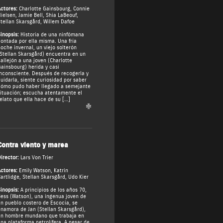
ctores:
Charlotte Gainsbourg
,
Connie
ielsen
,
Jamie Bell
,
Shia LaBeouf
,
tellan Skarsgård
,
Willem Dafoe
inopsis:
Historia de una ninfómana
ontada por ella misma. Una fría
oche invernal, un viejo solterón
Stellan Skarsgård) encuentra en un
allejón a una joven (Charlotte
ainsbourg) herida y casi
nconsciente. Después de recogerla y
uidarla, siente curiosidad por saber
ómo pudo haber llegado a semejante
ituación; escucha atentamente el
elato que ella hace de su […]
Contra viento y marea
irector:
Lars Von Trier
ctores:
Emily Watson
,
Katrin
artlidge
,
Stellan Skarsgård
,
Udo Kier
inopsis:
A principios de los años 70,
ess (Watson), una ingenua joven de
n pueblo costero de Escocia, se
namora de Jan (Stellan Skarsgård),
n hombre mundano que trabaja en
na plataforma petrolífera. A pesar de