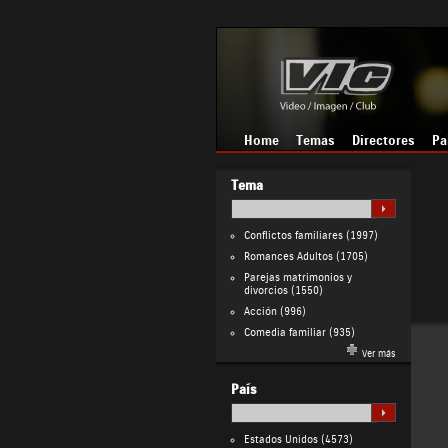
Home
Temas
Directores
Pa
Tema
Conflictos familiares
(1997)
Romances Adultos
(1705)
Parejas matrimonios y
divorcios
(1550)
Acción
(996)
Comedia familiar
(935)
Ver más
País
Estados Unidos
(4573)