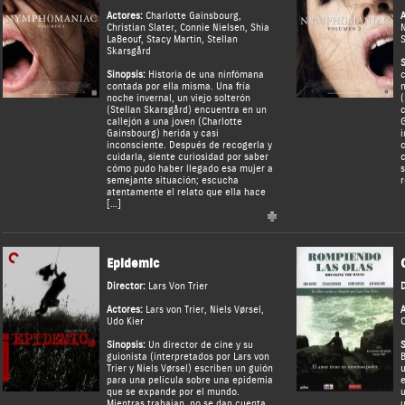
Actores:
Charlotte Gainsbourg
,
A
Christian Slater
,
Connie Nielsen
,
Shia
N
LaBeouf
,
Stacy Martin
,
Stellan
S
Skarsgård
S
Sinopsis:
Historia de una ninfómana
c
contada por ella misma. Una fría
n
noche invernal, un viejo solterón
(
(Stellan Skarsgård) encuentra en un
c
callejón a una joven (Charlotte
G
Gainsbourg) herida y casi
i
inconsciente. Después de recogerla y
c
cuidarla, siente curiosidad por saber
c
cómo pudo haber llegado esa mujer a
s
semejante situación; escucha
r
atentamente el relato que ella hace
[…]
Epidemic
Director:
Lars Von Trier
D
Actores:
Lars von Trier
,
Niels Vørsel
,
A
Udo Kier
C
Sinopsis:
Un director de cine y su
S
guionista (interpretados por Lars von
B
Trier y Niels Vørsel) escriben un guión
u
para una película sobre una epidemia
e
que se expande por el mundo.
u
Mientras trabajan, no se dan cuenta
u