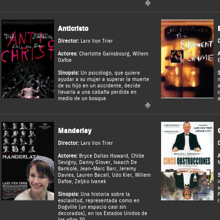
Anticristo
Director:
Lars Von Trier
D
Actores:
Charlotte Gainsbourg
,
Willem
A
Dafoe
E
Sinopsis:
Un psicólogo, que quiere
S
ayudar a su mujer a superar la muerte
m
de su hijo en un accidente, decide
a
llevarla a una cabaña perdida en
c
medio de un bosque
a
Manderlay
Director:
Lars Von Trier
D
Actores:
Bryce Dallas Howard
,
Chlöe
A
Sevigny
,
Danny Glover
,
Isaach De
N
Bankolé
,
Jean-Marc Barr
,
Jeremy
Davies
,
Lauren Bacall
,
Udo Kier
,
Willem
S
Dafoe
,
Zeljko Ivanek
i
s
Sinopsis:
Una historia sobre la
P
esclavitud, representada como en
r
Dogville (un espacio casi sin
decorados), en los Estados Unidos de
los años 30.