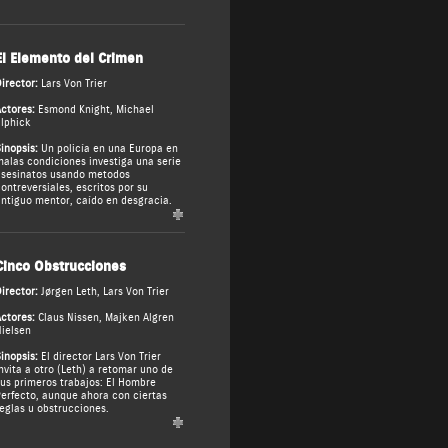
El Elemento del Crimen
irector:
Lars Von Trier
ctores:
Esmond Knight
,
Michael
lphick
inopsis:
Un policía en una Europa en
alas condiciones investiga una serie
sesinatos usando metodos
ontreversiales, escritos por su
ntiguo mentor, caído en desgracia.
Cinco Obstrucciones
irector:
Jørgen Leth
,
Lars Von Trier
ctores:
Claus Nissen
,
Majken Algren
ielsen
inopsis:
El director Lars Von Trier
nvita a otro (Leth) a retomar uno de
us primeros trabajos: El Hombre
erfecto, aunque ahora con ciertas
eglas u obstrucciones.