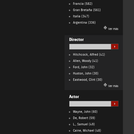
Francia
(582)
Gran Bretaña
(561)
Italia
(347)
Argentina
(336)
Ver más
Director
Hitchcock, Alfred
(41)
Allen, Woody
(41)
Ford, John
(32)
Huston, John
(30)
Eastwood, Clint
(30)
Ver más
Actor
Wayne, John
(60)
De, Robert
(59)
L., Samuel
(49)
Caine, Michael
(48)