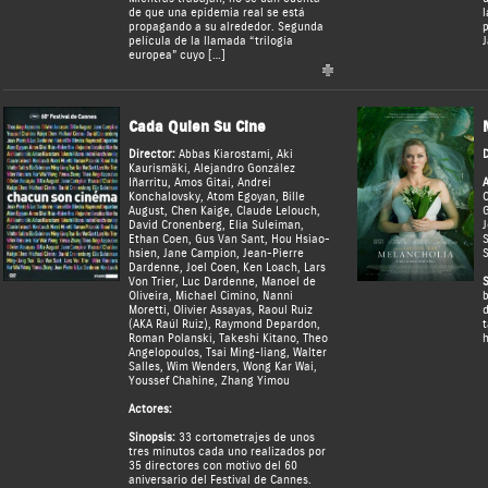
de que una epidemia real se está
l
propagando a su alrededor. Segunda
p
película de la llamada “trilogía
J
europea” cuyo […]
Cada Quien Su Cine
Director:
Abbas Kiarostami
,
Aki
D
Kaurismäki
,
Alejandro González
Iñarritu
,
Amos Gitai
,
Andrei
A
Konchalovsky
,
Atom Egoyan
,
Bille
C
August
,
Chen Kaige
,
Claude Lelouch
,
G
David Cronenberg
,
Elia Suleiman
,
J
Ethan Coen
,
Gus Van Sant
,
Hou Hsiao-
S
hsien
,
Jane Campion
,
Jean-Pierre
S
Dardenne
,
Joel Coen
,
Ken Loach
,
Lars
Von Trier
,
Luc Dardenne
,
Manoel de
S
Oliveira
,
Michael Cimino
,
Nanni
b
Moretti
,
Olivier Assayas
,
Raoul Ruiz
d
(AKA Raúl Ruiz)
,
Raymond Depardon
,
t
Roman Polanski
,
Takeshi Kitano
,
Theo
h
Angelopoulos
,
Tsai Ming-liang
,
Walter
Salles
,
Wim Wenders
,
Wong Kar Wai
,
Youssef Chahine
,
Zhang Yimou
Actores:
Sinopsis:
33 cortometrajes de unos
tres minutos cada uno realizados por
35 directores con motivo del 60
aniversario del Festival de Cannes.