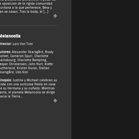
a oposición de la rígida comunidad
uritana a la que pertenece, Bess y
an se casan. Tras la boda, él […]
Melancolía
irector:
Lars Von Trier
ctores:
Alexander Skarsgård
,
Brady
orbet
,
Cameron Spurr
,
Charlotte
ainsbourg
,
Charlotte Rampling
,
esper Christensen
,
John Hurt
,
Kiefer
utherland
,
Kirsten Dunst
,
Stellan
karsgård
,
Udo Kier
inopsis:
Justine y Michael celebran su
oda con una suntuosa fiesta en casa
e su hermana y su cuñado. Mientras
anto, el planeta Melancolía se dirige
acia la Tierra…