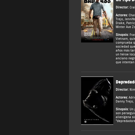
Director:
Cra
Actores:
Char
Trejo
,
Jennife
Drake
,
Patri
Winter Ave Zo
Sinopsis:
Fran
Vietnam, qui
comprueba q
sociedad que 
años más tar
un héroe loca
anciano negr
que intentan 
Depredad
Director:
Nim
Actores:
Adri
Danny Trejo
,
Sinopsis:
Un g
son persegui
alienígena s
"depredadore