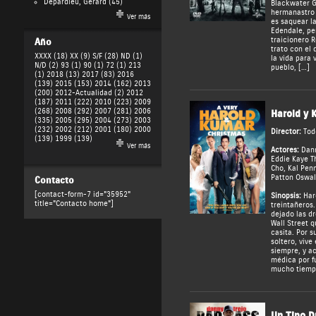
Depardieu, Gérard
(45)
Blackwater G
hermanastro 
Ver más
es saquear l
Edendale, pe
traicionero 
Año
trato con el 
XXXX (18)
XX (9)
S/F (28)
ND (1)
la vida para 
N/D (2)
93 (1)
90 (1)
72 (1)
213
pueblo, […]
(1)
2018 (13)
2017 (83)
2016
(139)
2015 (153)
2014 (162)
2013
(200)
2012-Actualidad (2)
2012
(187)
2011 (222)
2010 (223)
2009
(268)
2008 (292)
2007 (281)
2006
Harold y 
(335)
2005 (295)
2004 (273)
2003
(232)
2002 (212)
2001 (180)
2000
Director:
Tod
(139)
1999 (139)
Ver más
Actores:
Dann
Eddie Kaye 
Cho
,
Kal Pen
Patton Oswal
Contacto
[contact-form-7 id="35952"
Sinopsis:
Haro
title="Contacto home"]
treintañeros.
dejado las dr
Wall Street q
casita. Por s
soltero, vive
siempre, y a
médica por f
mucho tiempo
Un Tipo D