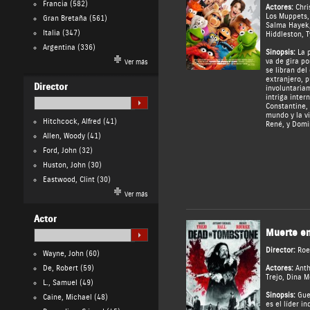
Francia
(582)
Actores:
Chri
Los Muppets
Gran Bretaña
(561)
Salma Hayek
Italia
(347)
Hiddleston
,
T
Argentina
(336)
Sinopsis:
La p
va de gira po
Ver más
se libran del
extranjero, p
Director
involuntaria
intriga inte
Constantine,
mundo y la v
Hitchcock, Alfred
(41)
René, y Domi
Allen, Woody
(41)
Ford, John
(32)
Huston, John
(30)
Eastwood, Clint
(30)
Ver más
Actor
Muerte e
Director:
Roe
Wayne, John
(60)
De, Robert
(59)
Actores:
Anth
Trejo
,
Dina M
L., Samuel
(49)
Sinopsis:
Guer
Caine, Michael
(48)
es el líder in