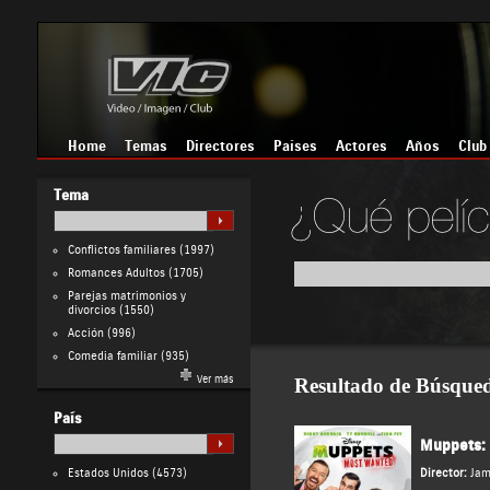
Home
Temas
Directores
Países
Actores
Años
Club
Tema
Conflictos familiares
(1997)
Romances Adultos
(1705)
Parejas matrimonios y
divorcios
(1550)
Acción
(996)
Comedia familiar
(935)
Ver más
Resultado de Búsque
País
Muppets: 
Estados Unidos
(4573)
Director:
Jam