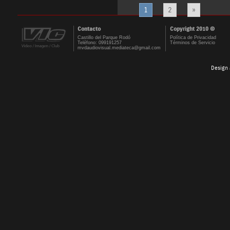
1
2
»
Contacto
Copyright 2010 ©
Castillo del Parque Rodó
Política de Privacidad
Teléfono: 099191257
Términos de Servicio
mvdaudiovisual.mediateca@gmail.com
Design 