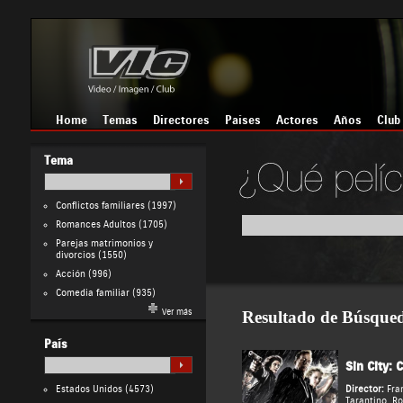
Home
Temas
Directores
Países
Actores
Años
Club
Tema
Conflictos familiares
(1997)
Romances Adultos
(1705)
Parejas matrimonios y
divorcios
(1550)
Acción
(996)
Comedia familiar
(935)
Ver más
Resultado de Búsque
País
Sin City:
Estados Unidos
(4573)
Director:
Fra
Tarantino
,
Ro