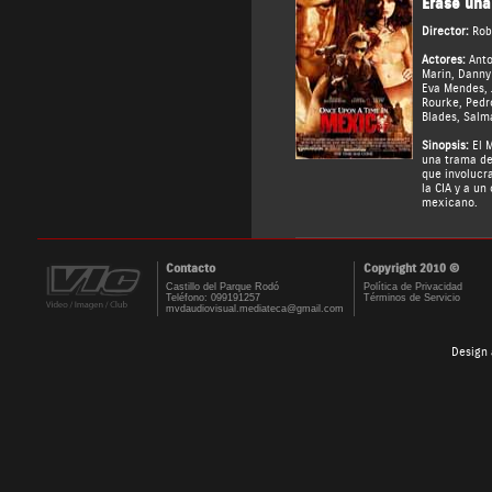
Érase una
Director:
Rob
Actores:
Anto
Marin
,
Danny 
Eva Mendes
,
Rourke
,
Pedr
Blades
,
Salm
Sinopsis:
El M
una trama de
que involucr
la CIA y a un
mexicano.
Contacto
Copyright 2010 ©
Castillo del Parque Rodó
Política de Privacidad
Teléfono: 099191257
Términos de Servicio
mvdaudiovisual.mediateca@gmail.com
Design 