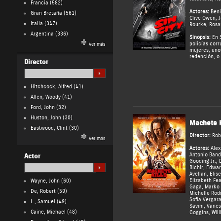
Francia
(582)
Actores:
Beni
Gran Bretaña
(561)
Clive Owen
,
J
Italia
(347)
Rourke
,
Rosa
Argentina
(336)
Sinopsis:
En S
policías corr
Ver más
mujeres, uno
redención, o
Director
Hitchcock, Alfred
(41)
Allen, Woody
(41)
Ford, John
(32)
Huston, John
(30)
Machete K
Eastwood, Clint
(30)
Director:
Rob
Ver más
Actores:
Ale
Antonio Band
Actor
Gooding Jr.
,
Bichir
,
Edwar
Avellan
,
Elise
Elizabeth Fe
Wayne, John
(60)
Gaga
,
Marko 
De, Robert
(59)
Michelle Rod
Sofía Vergar
L., Samuel
(49)
Savini
,
Vanes
Caine, Michael
(48)
Goggins
,
Wil