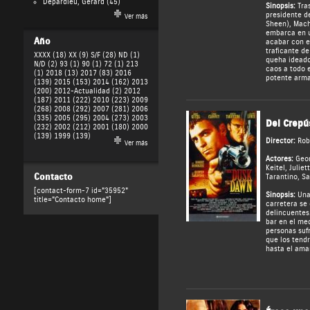
Depardieu, Gérard
(45)
Sinopsis:
Tras
presidente d
Ver más
Sheen), Mach
embarca en u
Año
acabar con el
traficante de
XXXX (18)
XX (9)
S/F (28)
ND (1)
que ha ideado
N/D (2)
93 (1)
90 (1)
72 (1)
213
caos a todo 
(1)
2018 (13)
2017 (83)
2016
potente arma
(139)
2015 (153)
2014 (162)
2013
(200)
2012-Actualidad (2)
2012
(187)
2011 (222)
2010 (223)
2009
(268)
2008 (292)
2007 (281)
2006
(335)
2005 (295)
2004 (273)
2003
Del Crepú
(232)
2002 (212)
2001 (180)
2000
(139)
1999 (139)
Director:
Rob
Ver más
Actores:
Geo
Keitel
,
Juliet
Contacto
Tarantino
,
Sa
[contact-form-7 id="35952"
Sinopsis:
Una 
title="Contacto home"]
carretera se
delincuentes.
bar en el me
personas suf
que los tend
hasta el ama