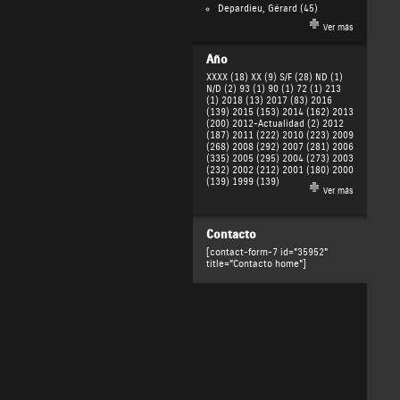
Depardieu, Gérard
(45)
Ver más
Año
XXXX (18)
XX (9)
S/F (28)
ND (1)
N/D (2)
93 (1)
90 (1)
72 (1)
213
(1)
2018 (13)
2017 (83)
2016
(139)
2015 (153)
2014 (162)
2013
(200)
2012-Actualidad (2)
2012
(187)
2011 (222)
2010 (223)
2009
(268)
2008 (292)
2007 (281)
2006
(335)
2005 (295)
2004 (273)
2003
(232)
2002 (212)
2001 (180)
2000
(139)
1999 (139)
Ver más
Contacto
[contact-form-7 id="35952"
title="Contacto home"]