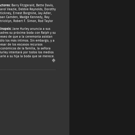
ctores:
Barry Fitzgerald
,
Bette Davis
,
arol Veazie
,
Debbie Reynolds
,
Dorothy
tickney
,
Ernest Borgnine
,
Jay Adler
,
Joan Camden
,
Madge Kennedy
,
Ray
tricklyn
,
Robert F. Simon
,
Rod Taylor
inopsis:
Jane Hurley anuncia a sus
adres su próxima boda con Ralph y su
eseo de que a la ceremonia asistan
ólo los más íntimos. Sin embargo, y a
esar de los escasos recursos
conómicos de la familia, la señora
urley intentará por todos los medios
arle a su hija la boda que se merece.