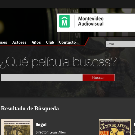
íses
Actores
Años
Club
Contacto
Resultado de Búsqueda
Ilegal
Director:
Lewis Allen
D