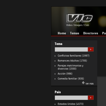
Home
Temas
Directores
Pa
Tema
Conflictos familiares
(1997)
Romances Adultos
(1705)
Parejas matrimonios y
divorcios
(1550)
Acción
(996)
Comedia familiar
(935)
Ver más
País
Estados Unidos
(4573)