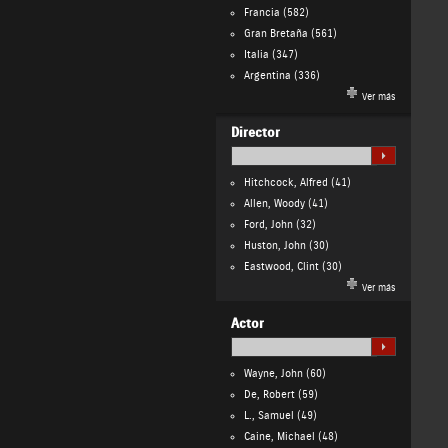
Francia
(582)
Gran Bretaña
(561)
Italia
(347)
Argentina
(336)
Ver más
Director
Hitchcock, Alfred
(41)
Allen, Woody
(41)
Ford, John
(32)
Huston, John
(30)
Eastwood, Clint
(30)
Ver más
Actor
Wayne, John
(60)
De, Robert
(59)
L., Samuel
(49)
Caine, Michael
(48)