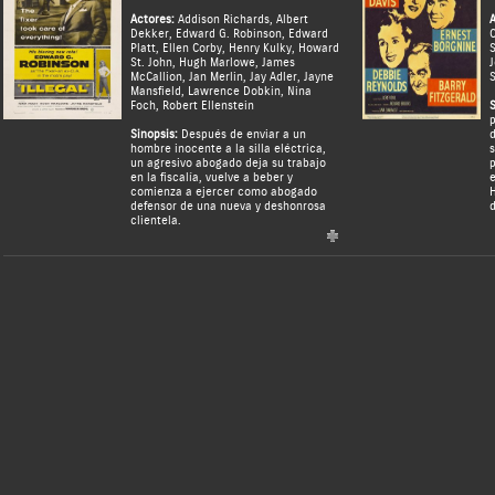
Actores:
Addison Richards
,
Albert
A
Dekker
,
Edward G. Robinson
,
Edward
C
Platt
,
Ellen Corby
,
Henry Kulky
,
Howard
S
St. John
,
Hugh Marlowe
,
James
McCallion
,
Jan Merlin
,
Jay Adler
,
Jayne
S
Mansfield
,
Lawrence Dobkin
,
Nina
Foch
,
Robert Ellenstein
S
p
Sinopsis:
Después de enviar a un
d
hombre inocente a la silla eléctrica,
s
un agresivo abogado deja su trabajo
p
en la fiscalía, vuelve a beber y
e
comienza a ejercer como abogado
H
defensor de una nueva y deshonrosa
d
clientela.