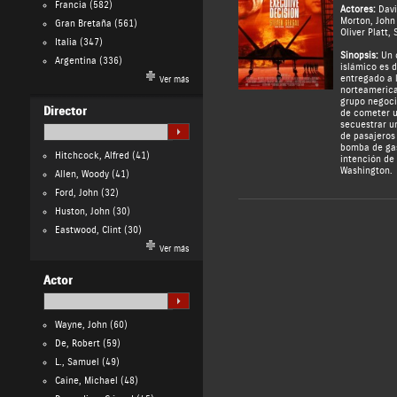
Francia
(582)
Actores:
Davi
Morton
,
John
Gran Bretaña
(561)
Oliver Platt
,
Italia
(347)
Sinopsis:
Un c
Argentina
(336)
islámico es d
entregado a 
Ver más
norteamerica
grupo negoci
Director
de cometer u
secuestrar u
de pasajeros
bomba de gas
Hitchcock, Alfred
(41)
intención de
Washington.
Allen, Woody
(41)
Ford, John
(32)
Huston, John
(30)
Eastwood, Clint
(30)
Ver más
Actor
Wayne, John
(60)
De, Robert
(59)
L., Samuel
(49)
Caine, Michael
(48)