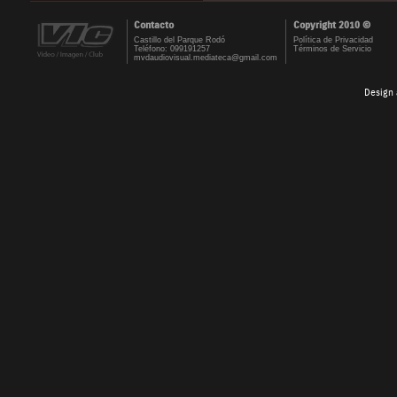
Contacto
Copyright 2010 ©
Castillo del Parque Rodó
Política de Privacidad
Teléfono: 099191257
Términos de Servicio
mvdaudiovisual.mediateca@gmail.com
Design 