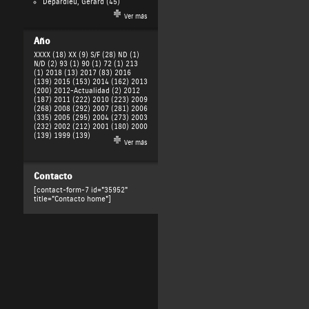
Depardieu, Gérard
(45)
Ver más
Año
XXXX (18)
XX (9)
S/F (28)
ND (1)
N/D (2)
93 (1)
90 (1)
72 (1)
213
(1)
2018 (13)
2017 (83)
2016
(139)
2015 (153)
2014 (162)
2013
(200)
2012-Actualidad (2)
2012
(187)
2011 (222)
2010 (223)
2009
(268)
2008 (292)
2007 (281)
2006
(335)
2005 (295)
2004 (273)
2003
(232)
2002 (212)
2001 (180)
2000
(139)
1999 (139)
Ver más
Contacto
[contact-form-7 id="35952"
title="Contacto home"]