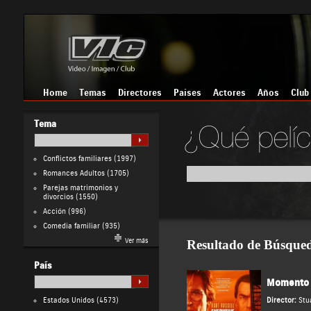
Home
Temas
Directores
Países
Actores
Años
Club
Tema
Conflictos familiares
(1997)
Romances Adultos
(1705)
Parejas matrimonios y
divorcios
(1550)
Acción
(996)
Comedia familiar
(935)
Ver más
Resultado de Búsque
País
Momento C
Estados Unidos
(4573)
Director:
Stu