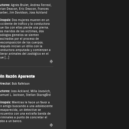
ctores:
Agnès Brulet
,
Andrea Ferreol
,
rian Deacon
,
Eric Deacon
,
Frances
arber
,
Jim Davidson
,
Joss Ackland
inopsis:
Dos mujeres mueren en un
ccidente de tráfico y la conductora
ue iba con ellas pierde una pierna.
os maridos de las víctimas, dos
oólogos gemelos se sienten
ascinados por el proceso de
escomposición de los cuerpos.
espués inician un idilio con la
onductora amputada y comienzan a
iberar animales del zoológico en el
ue […]
Sin Razón Aparente
irector:
Bob Rafelson
ctores:
Joss Ackland
,
Milla Jovovich
,
amuel L. Jackson
,
Stellan Skarsgård
inopsis:
Mientras le hace un favor a
n amigo buscando a una adolescente
esaparecida, un detective se
ncuentra con una extraña banda de
riminales a punto de concretar el
obo a un banco.