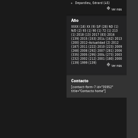
Depardieu, Gérard
(45)
Ver más
Año
XXXX (18)
XX (9)
S/F (28)
ND (1)
N/D (2)
93 (1)
90 (1)
72 (1)
213
(1)
2018 (13)
2017 (83)
2016
(139)
2015 (153)
2014 (162)
2013
(200)
2012-Actualidad (2)
2012
(187)
2011 (222)
2010 (223)
2009
(268)
2008 (292)
2007 (281)
2006
(335)
2005 (295)
2004 (273)
2003
(232)
2002 (212)
2001 (180)
2000
(139)
1999 (139)
Ver más
Contacto
[contact-form-7 id="35952"
title="Contacto home"]