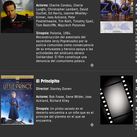
Actores:
Charlie Condou
,
Cherie
A
Lunghi
,
Christopher Lambert
,
David
B
Suchet
,
Ed Harris
,
Joanne Whalley-
B
Kilmer
,
Joss Ackland
,
Pete
Postlethwaite
,
Tim Roth
,
Timothy Spall
,
S
Tom Radcliffe
,
Wojciech Pszoniak
a
q
Sinopsis:
Polonia, 1984.
L
Reconstrucción del asesinato del
z
sacerdote Jerzy Popieluszko por la
f
policía comunista como consecuencia
d
de su entusiasta y heroico apoyo a las
D
actividades del sindicato obrero
c
Solidaridad. El film constituye una
l
denuncia del comunismo polaco.
q
El Principito
Director:
Stanley Donen
D
Actores:
Bob Fosse
,
Gene Wilder
,
Joss
A
Ackland
,
Richard Kiley
S
Sinopsis:
Un piloto varado en el
S
desierto encuentra a un niño que es el
u
príncipe del planeta en el que se
d
encuentra.
e
c
r