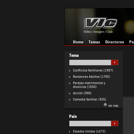
Home
Temas
Directores
Pa
Tema
Conflictos familiares
(1997)
Romances Adultos
(1705)
Parejas matrimonios y
divorcios
(1550)
Acción
(996)
Comedia familiar
(935)
Ver más
País
Estados Unidos
(4573)