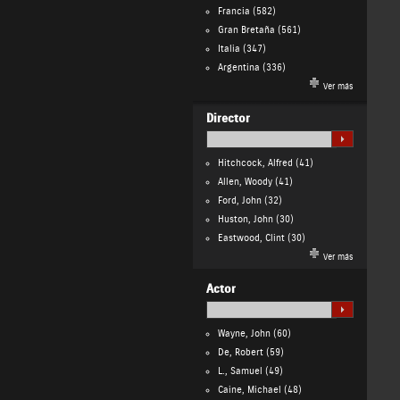
Francia
(582)
Gran Bretaña
(561)
Italia
(347)
Argentina
(336)
Ver más
Director
Hitchcock, Alfred
(41)
Allen, Woody
(41)
Ford, John
(32)
Huston, John
(30)
Eastwood, Clint
(30)
Ver más
Actor
Wayne, John
(60)
De, Robert
(59)
L., Samuel
(49)
Caine, Michael
(48)