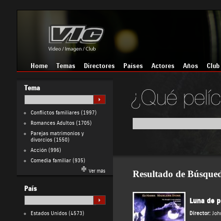
Home
Temas
Directores
Países
Actores
Años
Club
Tema
Conflictos familiares
(1997)
Romances Adultos
(1705)
Parejas matrimonios y
divorcios
(1550)
Acción
(996)
Comedia familiar
(935)
Ver más
Resultado de Búsque
País
Luna de p
Estados Unidos
(4573)
Director:
Joh