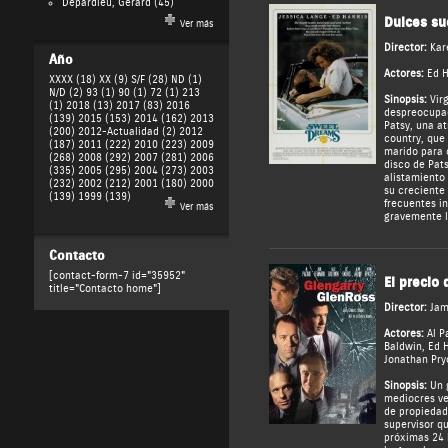
Depardieu, Gérard
(45)
Dulces su
Ver más
Director:
Kar
Año
Actores:
Ed H
XXXX (18)
XX (9)
S/F (28)
ND (1)
N/D (2)
93 (1)
90 (1)
72 (1)
213
Sinopsis:
Virg
(1)
2018 (13)
2017 (83)
2016
despreocupad
(139)
2015 (153)
2014 (162)
2013
Patsy, una a
(200)
2012-Actualidad (2)
2012
country, que
(187)
2011 (222)
2010 (223)
2009
marido para c
(268)
2008 (292)
2007 (281)
2006
disco de Pats
(335)
2005 (295)
2004 (273)
2003
alistamiento 
(232)
2002 (212)
2001 (180)
2000
su creciente
(139)
1999 (139)
frecuentes in
Ver más
gravemente la
Contacto
[contact-form-7 id="35952"
El precio 
title="Contacto home"]
Director:
Jam
Actores:
Al P
Baldwin
,
Ed H
Jonathan Pry
Sinopsis:
Un g
mediocres ve
de propiedad
supervisor qu
próximas 24 