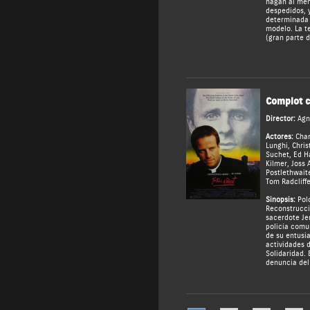
hagan al men
despedidos, 
determinada 
modelo. La te
(gran parte d
Complot c
Director:
Agn
Actores:
Char
Lunghi
,
Chris
Suchet
,
Ed Ha
Kilmer
,
Joss 
Postlethwait
Tom Radcliff
Sinopsis:
Polo
Reconstrucci
sacerdote Jer
policía comu
de su entusia
actividades d
Solidaridad. 
denuncia del