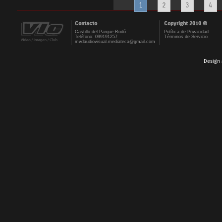
1
2
3
4
Contacto
Copyright 2010 ©
Castillo del Parque Rodó
Política de Privacidad
Teléfono: 099191257
Términos de Servicio
mvdaudiovisual.mediateca@gmail.com
Design 