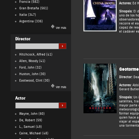
Francia
(582)
Actores:
Ed H
Gran Bretaña
(561)
Sinopsis:
El d
Italia
(347)
uno de los h
observadores 
Argentina
(336)
recorre el es
capaz de res
Ver más
el cadáver es
Director
Hitchcock, Alfred
(41)
Allen, Woody
(41)
Ford, John
(32)
Geotorme
Huston, John
(30)
Director:
Dea
Eastwood, Clint
(30)
Actores:
Abbi
Ver más
Gerard Butle
Sinopsis:
Un i
Actor
satélites, tr
mayor parte d
meteorológic
formar equip
Wayne, John
(60)
quien hace a
De, Robert
(59)
viajar al esp
una tormenta 
L., Samuel
(49)
Caine, Michael
(48)