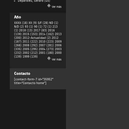
Depardieu, Gérard
(45)
Ver más
Año
XXXX (18)
XX (9)
S/F (28)
ND (1)
N/D (2)
93 (1)
90 (1)
72 (1)
213
(1)
2018 (13)
2017 (83)
2016
(139)
2015 (153)
2014 (162)
2013
(200)
2012-Actualidad (2)
2012
(187)
2011 (222)
2010 (223)
2009
(268)
2008 (292)
2007 (281)
2006
(335)
2005 (295)
2004 (273)
2003
(232)
2002 (212)
2001 (180)
2000
(139)
1999 (139)
Ver más
Contacto
[contact-form-7 id="35952"
title="Contacto home"]