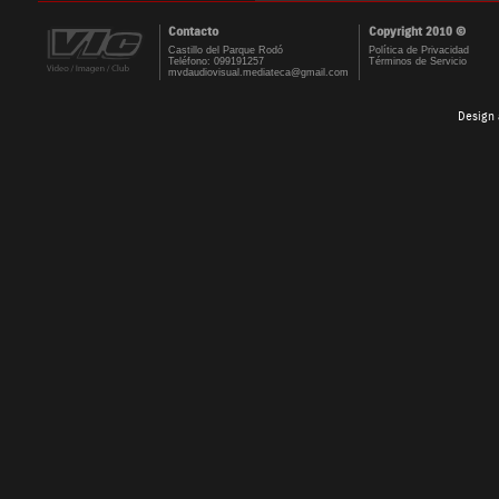
Contacto
Copyright 2010 ©
Castillo del Parque Rodó
Política de Privacidad
Teléfono: 099191257
Términos de Servicio
mvdaudiovisual.mediateca@gmail.com
Design 