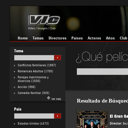
Home
Temas
Directores
Países
Actores
Años
Club
Tema
Conflictos familiares
(1997)
Romances Adultos
(1705)
Parejas matrimonios y
divorcios
(1550)
Acción
(996)
Comedia familiar
(935)
Ver más
Resultado de Búsque
País
El Gran G
Estados Unidos
(4573)
Director:
Baz