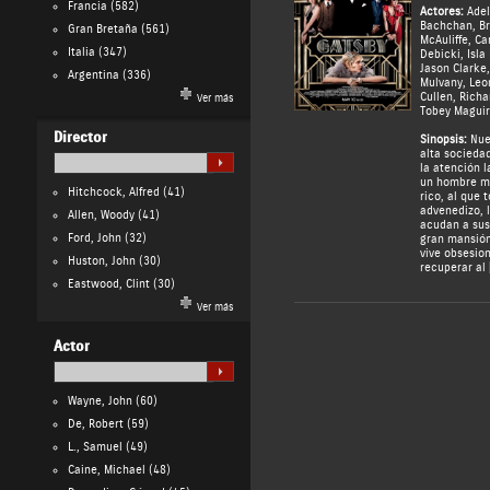
Francia
(582)
Actores:
Adel
Bachchan
,
B
Gran Bretaña
(561)
McAuliffe
,
Ca
Italia
(347)
Debicki
,
Isla
Jason Clarke
Argentina
(336)
Mulvany
,
Leo
Cullen
,
Richa
Ver más
Tobey Magui
Director
Sinopsis:
Nuev
alta socieda
la atención l
un hombre m
Hitchcock, Alfred
(41)
rico, al que 
advenedizo, 
Allen, Woody
(41)
acudan a sus 
Ford, John
(32)
gran mansión
vive obsesio
Huston, John
(30)
recuperar al 
Eastwood, Clint
(30)
Ver más
Actor
Wayne, John
(60)
De, Robert
(59)
L., Samuel
(49)
Caine, Michael
(48)