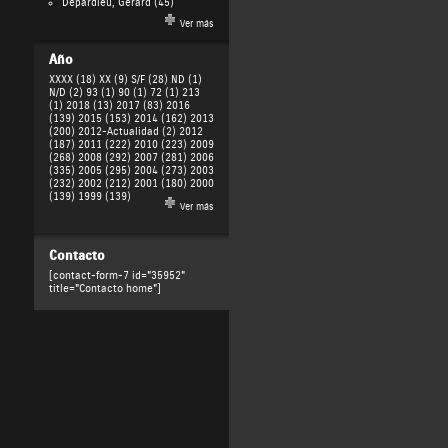
Depardieu, Gérard
(45)
Ver más
Año
XXXX (18)
XX (9)
S/F (28)
ND (1)
N/D (2)
93 (1)
90 (1)
72 (1)
213
(1)
2018 (13)
2017 (83)
2016
(139)
2015 (153)
2014 (162)
2013
(200)
2012-Actualidad (2)
2012
(187)
2011 (222)
2010 (223)
2009
(268)
2008 (292)
2007 (281)
2006
(335)
2005 (295)
2004 (273)
2003
(232)
2002 (212)
2001 (180)
2000
(139)
1999 (139)
Ver más
Contacto
[contact-form-7 id="35952"
title="Contacto home"]