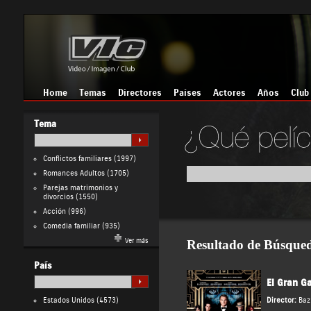
Home
Temas
Directores
Países
Actores
Años
Club
Tema
Conflictos familiares
(1997)
Romances Adultos
(1705)
Parejas matrimonios y
divorcios
(1550)
Acción
(996)
Comedia familiar
(935)
Ver más
Resultado de Búsque
País
El Gran G
Estados Unidos
(4573)
Director:
Baz