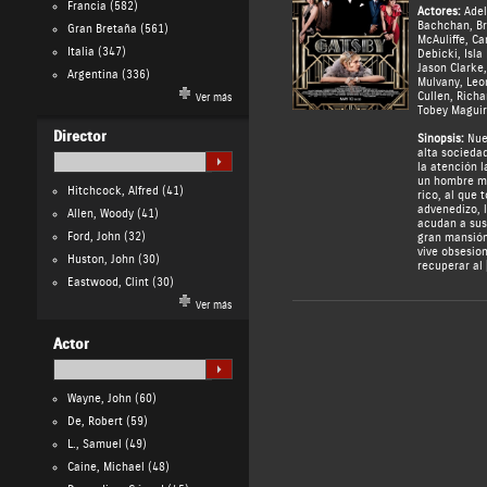
Francia
(582)
Actores:
Adel
Bachchan
,
B
Gran Bretaña
(561)
McAuliffe
,
Ca
Italia
(347)
Debicki
,
Isla
Jason Clarke
Argentina
(336)
Mulvany
,
Leo
Cullen
,
Richa
Ver más
Tobey Magui
Director
Sinopsis:
Nuev
alta socieda
la atención l
un hombre m
Hitchcock, Alfred
(41)
rico, al que 
advenedizo, 
Allen, Woody
(41)
acudan a sus 
Ford, John
(32)
gran mansión
vive obsesio
Huston, John
(30)
recuperar al 
Eastwood, Clint
(30)
Ver más
Actor
Wayne, John
(60)
De, Robert
(59)
L., Samuel
(49)
Caine, Michael
(48)