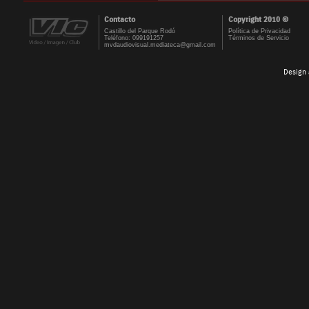
Contacto
Copyright 2010 ©
Castillo del Parque Rodó
Política de Privacidad
Teléfono: 099191257
Términos de Servicio
mvdaudiovisual.mediateca@gmail.com
Design 