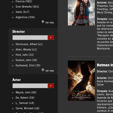
Francia
(582)
Actores:
Alex
Thwaites
,
Ca
Gran Bretaña
(561)
Tremblay
,
Jef
Italia
(347)
Meryl Streep
Argentina
(336)
Sinopsis:
Joná
basada en la
Ver más
que ha conseg
las disension
Director
Jonas es sel
“Receptor de
consiste en 
recuerdos de 
Hitchcock, Alfred
(41)
implantación
Monotonía.
Allen, Woody
(41)
Ford, John
(32)
Huston, John
(30)
Batman In
Eastwood, Clint
(30)
Ver más
Director:
Chr
Actores:
Chri
Actor
Katie Holmes
Caine
Sinopsis:
Nue
Wayne, John
(60)
cómic. Narra 
De, Robert
(59)
leyenda de B
hicieron que 
L., Samuel
(49)
representant
Gotham. ¿Có
Caine, Michael
(48)
cambiar el m