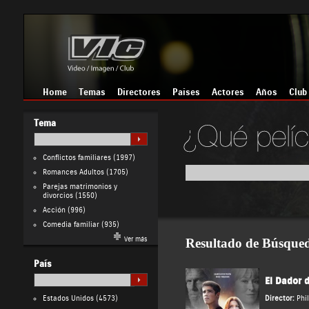
Home
Temas
Directores
Países
Actores
Años
Club
Tema
Conflictos familiares
(1997)
Romances Adultos
(1705)
Parejas matrimonios y
divorcios
(1550)
Acción
(996)
Comedia familiar
(935)
Ver más
Resultado de Búsque
País
El Dador 
Estados Unidos
(4573)
Director:
Phi