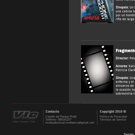
Sinopsis:
Un 
una cabina t
por un hombr
rifle de larga
Fragmento
Director:
Pet
Actores:
Kati
Patricia Clar
Sinopsis:
Una 
enferma y el 
almuerzo de 
la ocasión no
sobrevivirla
Contacto
Copyright 2010 ©
Castillo del Parque Rodó
Política de Privacidad
Teléfono: 099191257
Términos de Servicio
mvdaudiovisual.mediateca@gmail.com
Design 