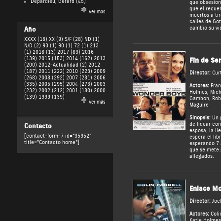
Depardieu, Gérard
(45)
que obsesion
que el recue
Ver más
muertos a tir
calles de Go
cambió su vi
Año
XXXX (18)
XX (9)
S/F (28)
ND (1)
N/D (2)
93 (1)
90 (1)
72 (1)
213
(1)
2018 (13)
2017 (83)
2016
(139)
2015 (153)
2014 (162)
2013
Fin de Se
(200)
2012-Actualidad (2)
2012
(187)
2011 (222)
2010 (223)
2009
Director:
Cur
(268)
2008 (292)
2007 (281)
2006
(335)
2005 (295)
2004 (273)
2003
Actores:
Fra
(232)
2002 (212)
2001 (180)
2000
Holmes
,
Mich
(139)
1999 (139)
Gambon
,
Rob
Ver más
Maguire
Sinopsis:
Un p
de lidear co
Contacto
esposa, la ll
[contact-form-7 id="35952"
espera el lib
title="Contacto home"]
esperando 7 a
que se mete 
allegados.
Enlace Mo
Director:
Joe
Actores:
Coli
Katie Holmes