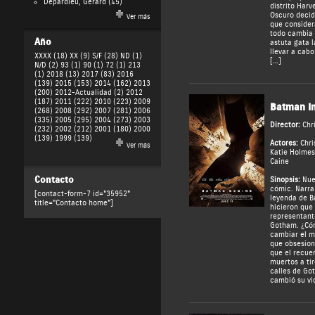
Depardieu, Gérard
(45)
distrito Harv
Oscuro decidi
Ver más
que consider
todo cambia 
Año
astuta gata 
llevar a cabo
XXXX (18)
XX (9)
S/F (28)
ND (1)
[…]
N/D (2)
93 (1)
90 (1)
72 (1)
213
(1)
2018 (13)
2017 (83)
2016
(139)
2015 (153)
2014 (162)
2013
(200)
2012-Actualidad (2)
2012
(187)
2011 (222)
2010 (223)
2009
Batman In
(268)
2008 (292)
2007 (281)
2006
(335)
2005 (295)
2004 (273)
2003
Director:
Chr
(232)
2002 (212)
2001 (180)
2000
(139)
1999 (139)
Actores:
Chri
Ver más
Katie Holmes
Caine
Contacto
Sinopsis:
Nue
cómic. Narra 
[contact-form-7 id="35952"
leyenda de B
title="Contacto home"]
hicieron que 
representant
Gotham. ¿Có
cambiar el m
que obsesion
que el recue
muertos a tir
calles de Go
cambió su vi