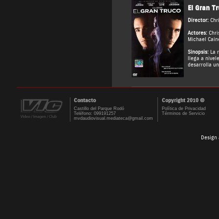
El Gran T
Director:
Chr
Actores:
Chri
Michael Cain
Sinopsis:
La r
llega a nivel
desarrolla un
Contacto
Copyright 2010 ©
Castillo del Parque Rodó
Política de Privacidad
Teléfono: 099191257
Términos de Servicio
mvdaudiovisual.mediateca@gmail.com
Design 