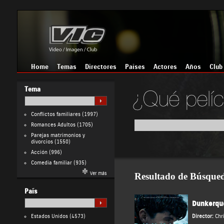
Home
Temas
Directores
Países
Actores
Años
Club
Tema
Conflictos familiares
(1997)
Romances Adultos
(1705)
Parejas matrimonios y
divorcios
(1550)
Acción
(996)
Comedia familiar
(935)
Ver más
Resultado de Búsque
País
Dunkerqu
Estados Unidos
(4573)
Director:
Chr