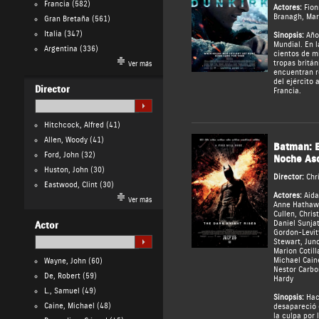
Francia
(582)
Actores:
Fion
Branagh
,
Mar
Gran Bretaña
(561)
Italia
(347)
Sinopsis:
Año 
Mundial. En 
Argentina
(336)
cientos de mi
tropas britán
Ver más
encuentran r
del ejército 
Director
Francia.
Hitchcock, Alfred
(41)
Allen, Woody
(41)
Batman: E
Ford, John
(32)
Noche As
Huston, John
(30)
Director:
Chr
Eastwood, Clint
(30)
Actores:
Aida
Ver más
Anne Hathaw
Cullen
,
Chris
Daniel Sunja
Actor
Gordon-Levit
Stewart
,
Jun
Marion Cotill
Michael Cain
Wayne, John
(60)
Nestor Carbo
De, Robert
(59)
Hardy
L., Samuel
(49)
Sinopsis:
Hac
Caine, Michael
(48)
desapareció 
la culpa por 