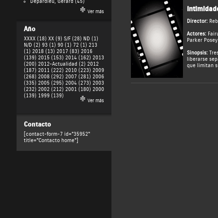
Depardieu, Gérard
(45)
Intimidad
Ver más
Director:
Reb
Año
Actores:
Fair
XXXX (18)
XX (9)
S/F (28)
ND (1)
Parker Posey
N/D (2)
93 (1)
90 (1)
72 (1)
213
(1)
2018 (13)
2017 (83)
2016
Sinopsis:
Tres
(139)
2015 (153)
2014 (162)
2013
liberarse se
(200)
2012-Actualidad (2)
2012
que limitan s
(187)
2011 (222)
2010 (223)
2009
(268)
2008 (292)
2007 (281)
2006
(335)
2005 (295)
2004 (273)
2003
(232)
2002 (212)
2001 (180)
2000
(139)
1999 (139)
Ver más
Contacto
[contact-form-7 id="35952"
title="Contacto home"]