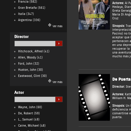
Francia
(582)
Actores:
Al P
Hedaya
,
Dian
Gran Bretaña
(561)
Greta Gerwig
Italia
(347)
Maria Di Ange
Cruz
Argentina
(336)
Sinopsis:
Tra
Ver más
interpretaci
Pacino) no t
Director
aceptar que l
pertenecen a
en una depre
recuperar la 
Hitchcock, Alfred
(41)
una aventura
mucho más jo
Allen, Woody
(41)
Ford, John
(32)
Huston, John
(30)
Eastwood, Clint
(30)
De Puerta
Ver más
Director:
Ste
Actor
Actores:
Kath
William H. M
Sinopsis:
Un 
Wayne, John
(60)
deficiencia 
De, Robert
(59)
convertirse 
puerta.
L., Samuel
(49)
Caine, Michael
(48)