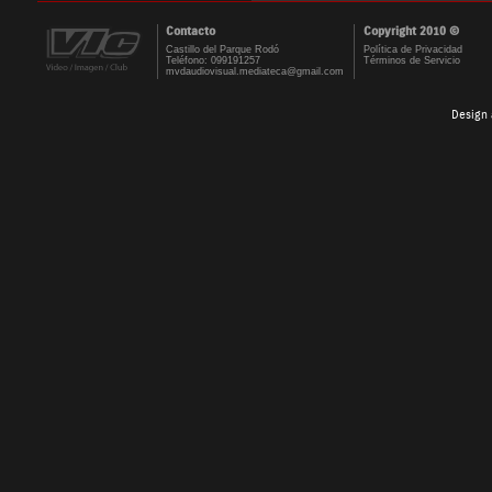
Contacto
Copyright 2010 ©
Castillo del Parque Rodó
Política de Privacidad
Teléfono: 099191257
Términos de Servicio
mvdaudiovisual.mediateca@gmail.com
Design 