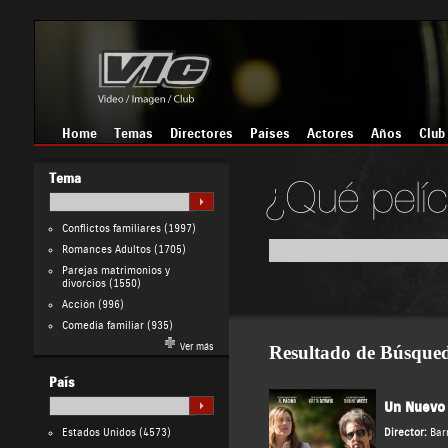
Home
Temas
Directores
Países
Actores
Años
Club
Tema
Conflictos familiares
(1997)
Romances Adultos
(1705)
Parejas matrimonios y
divorcios
(1550)
Acción
(996)
Comedia familiar
(935)
Ver más
Resultado de Búsque
País
Un Nuevo 
Estados Unidos
(4573)
Director:
Bar