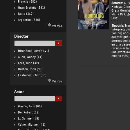
Francia
(582)
Actores:
Al P
Hedaya
,
Dian
Gran Bretaña
(561)
Greta Gerwig
Italia
(347)
Maria Di Ange
Cruz
Argentina
(336)
Sinopsis:
Tra
Ver más
interpretaci
Pacino) no t
Director
aceptar que l
pertenecen a
en una depre
recuperar la 
Hitchcock, Alfred
(41)
una aventura
mucho más jo
Allen, Woody
(41)
Ford, John
(32)
Huston, John
(30)
Eastwood, Clint
(30)
Ver más
Actor
Wayne, John
(60)
De, Robert
(59)
L., Samuel
(49)
Caine, Michael
(48)