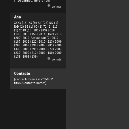
Depardieu, Gérard
(45)
Ver más
Año
XXXX (18)
XX (9)
S/F (28)
ND (1)
N/D (2)
93 (1)
90 (1)
72 (1)
213
(1)
2018 (13)
2017 (83)
2016
(139)
2015 (153)
2014 (162)
2013
(200)
2012-Actualidad (2)
2012
(187)
2011 (222)
2010 (223)
2009
(268)
2008 (292)
2007 (281)
2006
(335)
2005 (295)
2004 (273)
2003
(232)
2002 (212)
2001 (180)
2000
(139)
1999 (139)
Ver más
Contacto
[contact-form-7 id="35952"
title="Contacto home"]