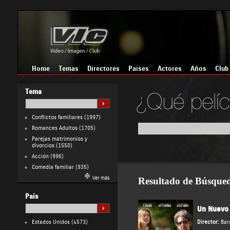
Home
Temas
Directores
Países
Actores
Años
Club
Tema
Conflictos familiares
(1997)
Romances Adultos
(1705)
Parejas matrimonios y
divorcios
(1550)
Acción
(996)
Comedia familiar
(935)
Ver más
Resultado de Búsque
País
Un Nuevo 
Estados Unidos
(4573)
Director:
Bar