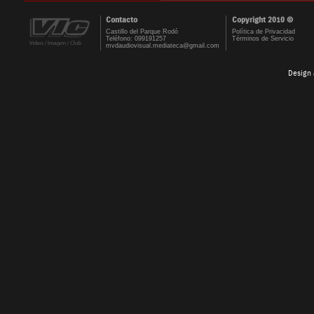
Contacto
Copyright 2010 ©
Castillo del Parque Rodó
Política de Privacidad
Teléfono: 099191257
Términos de Servicio
mvdaudiovisual.mediateca@gmail.com
Design 