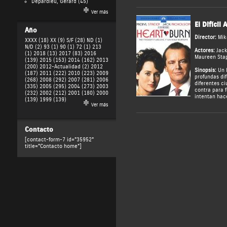
Depardieu, Gérard
(45)
Ver más
El Difícil
Año
Director:
Mik
XXXX (18)
XX (9)
S/F (28)
ND (1)
N/D (2)
93 (1)
90 (1)
72 (1)
213
Actores:
Jack
(1)
2018 (13)
2017 (83)
2016
Maureen Sta
(139)
2015 (153)
2014 (162)
2013
(200)
2012-Actualidad (2)
2012
Sinopsis:
Un 
(187)
2011 (222)
2010 (223)
2009
profundas dif
(268)
2008 (292)
2007 (281)
2006
diferentes c
(335)
2005 (295)
2004 (273)
2003
contra para 
(232)
2002 (212)
2001 (180)
2000
intentan hace
(139)
1999 (139)
Ver más
Contacto
[contact-form-7 id="35952"
title="Contacto home"]