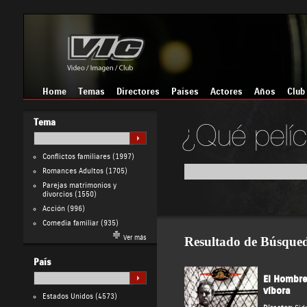
Home
Temas
Directores
Países
Actores
Años
Club
Tema
Conflictos familiares
(1997)
Romances Adultos
(1705)
Parejas matrimonios y
divorcios
(1550)
Acción
(996)
Comedia familiar
(935)
Ver más
Resultado de Búsque
País
El Hombre
víbora
Estados Unidos
(4573)