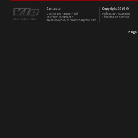
Contacto
Copyright 2010 ©
Castillo del Parque Rodó
Política de Privacidad
Teléfono: 099191257
Términos de Servicio
mvdaudiovisual.mediateca@gmail.com
Design 