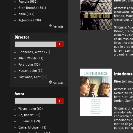
Director:
Sid
Francia
(582)
Gran Bretaña
(561)
Actores:
Ann
Woodward
,
M
Italia
(347)
Brando
,
Maur
Armstrong
,
V
Argentina
(336)
Ver más
Sinopsis:
Adap
Orfeo”, dram
Williams. Val
Director
es un músico
lleva una vid
que le crea 
la ley, razón
Hitchcock, Alfred
(41)
a cambiar de
Allen, Woody
(41)
Ford, John
(32)
Huston, John
(30)
Interiores
Eastwood, Clint
(30)
Director:
Woo
Ver más
Actores:
Dia
Geraldine Pa
Actor
Beth Hurt
,
Ma
Jordan
,
Sam 
Sinopsis:
Una
Wayne, John
(60)
abandonada p
De, Robert
(59)
encuentra con
emociones d
L., Samuel
(49)
marido llega 
Caine, Michael
(48)
pareja, con 