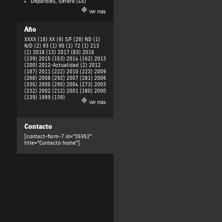
Depardieu, Gérard
(45)
Ver más
Año
XXXX (18)
XX (9)
S/F (28)
ND (1)
N/D (2)
93 (1)
90 (1)
72 (1)
213
(1)
2018 (13)
2017 (83)
2016
(139)
2015 (153)
2014 (162)
2013
(200)
2012-Actualidad (2)
2012
(187)
2011 (222)
2010 (223)
2009
(268)
2008 (292)
2007 (281)
2006
(335)
2005 (295)
2004 (273)
2003
(232)
2002 (212)
2001 (180)
2000
(139)
1999 (139)
Ver más
Contacto
[contact-form-7 id="35952"
title="Contacto home"]