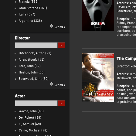
Francia
(582)
Actores:
Ann
David Arquet
Gran Bretaña
(561)
Panettiere
,
N
Italia
(347)
Sinopsis:
Diez
Argentina
(336)
Sidney Presc
recomponerse
Ver más
escritura, e
el asesino de
Director
Hitchcock, Alfred
(41)
The Comp
Allen, Woody
(41)
Ford, John
(32)
Director:
Rob
Huston, John
(30)
Actores:
Jam
McDowell
,
Ne
Eastwood, Clint
(30)
Ver más
Sinopsis:
La i
ballet, con p
de una joven 
Actor
para converti
la próxima in
Wayne, John
(60)
De, Robert
(59)
L., Samuel
(49)
Caine, Michael
(48)