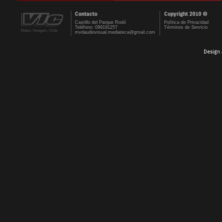
Contacto
Copyright 2010 ©
Castillo del Parque Rodó
Política de Privacidad
Teléfono: 099191257
Términos de Servicio
mvdaudiovisual.mediateca@gmail.com
Design 