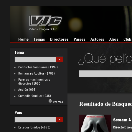
Home
Temas
Directores
Países
Actores
Años
Club
Tema
Conflictos familiares
(1997)
Romances Adultos
(1705)
Parejas matrimonios y
divorcios
(1550)
Acción
(996)
Comedia familiar
(935)
Ver más
Resultado de Búsque
País
Scream 4
Estados Unidos
(4573)
Director:
Wes