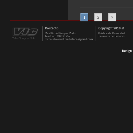
1
2
»
Contacto
Copyright 2010 ©
Castillo del Parque Rodó
Política de Privacidad
Teléfono: 099191257
Términos de Servicio
mvdaudiovisual.mediateca@gmail.com
Design 