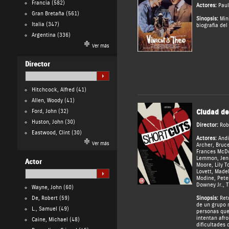
Francia
(582)
Actores:
Paul
Gran Bretaña
(561)
Sinopsis:
Mini
Italia
(347)
biografia del
Argentina
(336)
Ver más
Director
Hitchcock, Alfred
(41)
Allen, Woody
(41)
Ford, John
(32)
Ciudad de
Huston, John
(30)
Director:
Rob
Eastwood, Clint
(30)
Actores:
And
Ver más
Archer
,
Bruc
Frances McD
Lemmon
,
Jen
Actor
Moore
,
Lily T
Lovett
,
Madel
Modine
,
Pete
Downey Jr.
,
T
Wayne, John
(60)
De, Robert
(59)
Sinopsis:
Retr
de un grupo 
L., Samuel
(49)
personas que
intentan afr
Caine, Michael
(48)
dificultades 