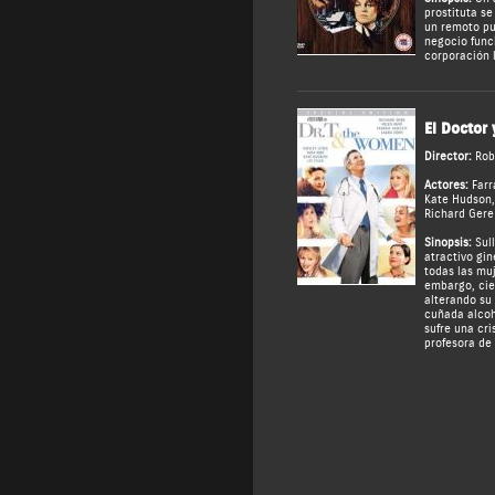
prostituta se
un remoto pu
negocio func
corporación l
El Doctor 
Director:
Rob
Actores:
Farr
Kate Hudson
Richard Gere
Sinopsis:
Sull
atractivo gi
todas las mu
embargo, cie
alterando su
cuñada alcoh
sufre una cri
profesora de g