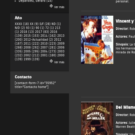
Depardieu, Gérard
(45)
personal.
Ver más
Año
Vincent y
XXXX (18)
XX (9)
S/F (28)
ND (1)
N/D (2)
93 (1)
90 (1)
72 (1)
213
Director:
Rob
(1)
2018 (13)
2017 (83)
2016
(139)
2015 (153)
2014 (162)
2013
Actores:
Paul
(200)
2012-Actualidad (2)
2012
(187)
2011 (222)
2010 (223)
2009
Sinopsis:
La t
(268)
2008 (292)
2007 (281)
2006
los hermanos
(335)
2005 (295)
2004 (273)
2003
mirada de Ro
(232)
2002 (212)
2001 (180)
2000
(139)
1999 (139)
Ver más
Contacto
[contact-form-7 id="35952"
title="Contacto home"]
Del Mismo
Director:
Rob
Actores:
Juli
Warren Beatt
Sinopsis:
Un 