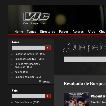
Home
Temas
Directores
Países
Actores
Años
Club
Tema
Conflictos familiares
(1997)
Romances Adultos
(1705)
Parejas matrimonios y
divorcios
(1550)
Acción
(996)
Comedia familiar
(935)
Ver más
Resultado de Búsque
País
Vincent y
Estados Unidos
(4573)
Director:
Rob