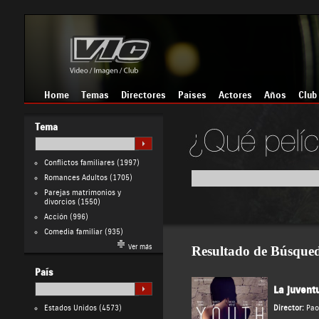
Home
Temas
Directores
Países
Actores
Años
Club
Tema
Conflictos familiares
(1997)
Romances Adultos
(1705)
Parejas matrimonios y
divorcios
(1550)
Acción
(996)
Comedia familiar
(935)
Ver más
Resultado de Búsque
País
La juvent
Estados Unidos
(4573)
Director:
Pao