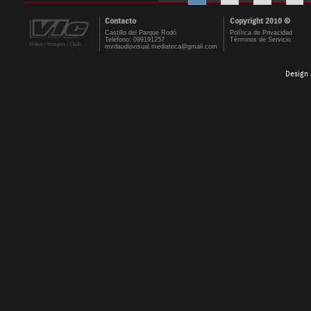
Contacto
Copyright 2010 ©
Castillo del Parque Rodó
Política de Privacidad
Teléfono: 099191257
Términos de Servicio
mvdaudiovisual.mediateca@gmail.com
Design 