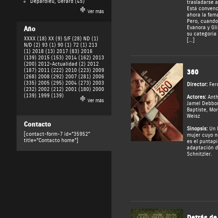
Depardieu, Gérard
(45)
trasladarse a
Está convenc
Ver más
ahora la fama
Pero, cuando
Evanora y Gl
Año
su categori
XXXX (18)
XX (9)
S/F (28)
ND (1)
[…]
N/D (2)
93 (1)
90 (1)
72 (1)
213
(1)
2018 (13)
2017 (83)
2016
(139)
2015 (153)
2014 (162)
2013
(200)
2012-Actualidad (2)
2012
(187)
2011 (222)
2010 (223)
2009
360
(268)
2008 (292)
2007 (281)
2006
(335)
2005 (295)
2004 (273)
2003
Director:
Fer
(232)
2002 (212)
2001 (180)
2000
(139)
1999 (139)
Actores:
Ant
Ver más
Jamel Debbo
Baptiste
,
Mor
Weisz
Contacto
Sinopsis:
Un 
[contact-form-7 id="35952"
mujer cuyo no
title="Contacto home"]
es el puntapi
adaptación d
Schnitzler.
Detrás de