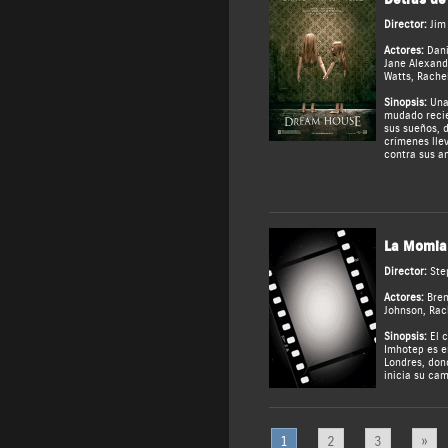
Director:
Jim
Actores:
Dani
Jane Alexand
Watts
,
Rachel
Sinopsis:
Una 
mudado recie
sus sueños, 
crímenes lle
contra sus a
La Momia
Director:
Ste
Actores:
Bren
Johnson
,
Rac
Sinopsis:
El 
Imhotep es e
Londres, don
inicia su cam
1
2
3
»