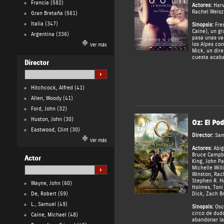
Francia
(582)
Actores:
Harv
Rachel Weisz
Gran Bretaña
(561)
Italia
(347)
Sinopsis:
Fred
Caine), un gr
Argentina
(336)
pasa unas va
los Alpes con
Ver más
Mick, un dire
cuesta acabar
Director
Hitchcock, Alfred
(41)
Allen, Woody
(41)
Ford, John
(32)
Huston, John
(30)
Oz: El Po
Eastwood, Clint
(30)
Director:
Sam
Ver más
Actores:
Abig
Bruce Campb
Actor
King
,
John P
Michelle Will
Winston
,
Rac
Stephen R. H
Wayne, John
(60)
Holmes
,
Toni
De, Robert
(59)
Dick
,
Zach Br
L., Samuel
(49)
Sinopsis:
Osc
circo de dud
Caine, Michael
(48)
abandonar la