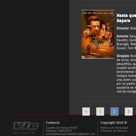
Hasta que
Separe
Director:
Rob
Actores:
Dar
Davidtz
,
Famk
Branagh
,
Rob
Duvall
,
Tom B
Sinopsis:
Ric
de éxito, div
pequeños, qu
ciudad sureñ
sentimental
trabajo hast
una joven ca
por su padre.
ayudarla se 
red de intriga
«
1
2
3
Contacto
Copyright 2010 ©
Castillo del Parque Rodó
Política de Privacidad
Teléfono: 099191257
Términos de Servicio
mvdaudiovisual.mediateca@gmail.com