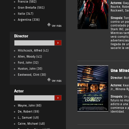
Francia
(582)
Actores:
Gwy
Rourke
,
Robe
Gran Bretaña
(561)
Rockwell
,
Sa
Italia
(347)
Sinopsis:
Tony
Argentina
(336)
contra un po
contratado p
Ver más
Stark INC. pa
Mientras tant
Director
verá complic
advertencias 
llegada de un
sacarle la ve
Hitchcock, Alfred
(41)
Allen, Woody
(41)
Ford, John
(32)
Huston, John
(30)
Una Mirad
Eastwood, Clint
(30)
Director:
Ric
Ver más
Actores:
Kea
Jr.
,
Winona R
Actor
Sinopsis:
Un p
futuro no muy
adicto a una 
Wayne, John
(60)
comienza a p
De, Robert
(59)
identidad.
L., Samuel
(49)
Caine, Michael
(48)