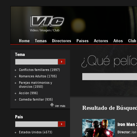
Home
Temas
Directores
Países
Actores
Años
Club
Tema
Conflictos familiares
(1997)
Romances Adultos
(1705)
Parejas matrimonios y
divorcios
(1550)
Acción
(996)
Comedia familiar
(935)
Ver más
Resultado de Búsque
País
Iron Man 
Estados Unidos
(4573)
Director:
Jon