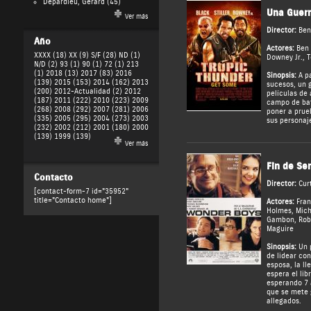
Depardieu, Gérard
(45)
Una Guerr
Ver más
Director:
Ben 
Año
Actores:
Ben 
XXXX (18)
XX (9)
S/F (28)
ND (1)
Downey Jr.
,
T
N/D (2)
93 (1)
90 (1)
72 (1)
213
(1)
2018 (13)
2017 (83)
2016
Sinopsis:
A pa
(139)
2015 (153)
2014 (162)
2013
sucesos, un 
(200)
2012-Actualidad (2)
2012
películas de
(187)
2011 (222)
2010 (223)
2009
campo de bat
(268)
2008 (292)
2007 (281)
2006
poner a prue
(335)
2005 (295)
2004 (273)
2003
sus personaj
(232)
2002 (212)
2001 (180)
2000
(139)
1999 (139)
Ver más
Fin de Se
Contacto
Director:
Cur
[contact-form-7 id="35952"
title="Contacto home"]
Actores:
Fra
Holmes
,
Mich
Gambon
,
Rob
Maguire
Sinopsis:
Un p
de lidear co
esposa, la ll
espera el lib
esperando 7 a
que se mete 
allegados.