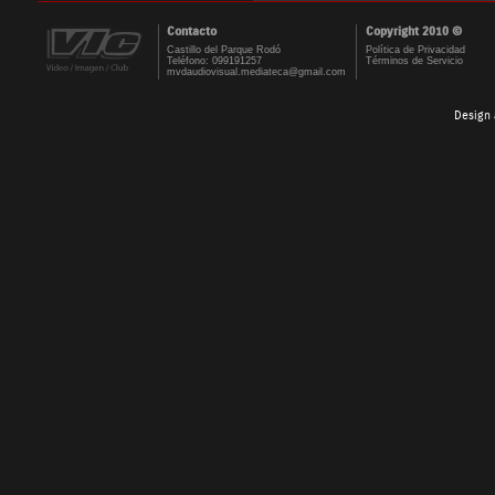
Contacto
Copyright 2010 ©
Castillo del Parque Rodó
Política de Privacidad
Teléfono: 099191257
Términos de Servicio
mvdaudiovisual.mediateca@gmail.com
Design 