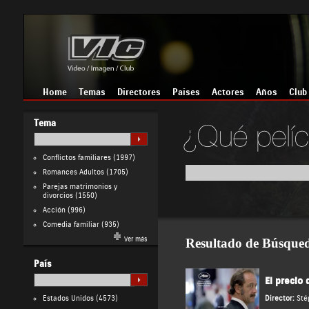
Home
Temas
Directores
Países
Actores
Años
Club
Tema
Conflictos familiares
(1997)
Romances Adultos
(1705)
Parejas matrimonios y
divorcios
(1550)
Acción
(996)
Comedia familiar
(935)
Ver más
Resultado de Búsque
País
El precio
Estados Unidos
(4573)
Director:
Sté