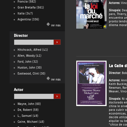
Francia
(582)
Actores:
Vinc
Gran Bretaña
(561)
Sinopsis:
Des
Italia
(347)
paro, Thierry
encuentra un
Argentina
(336)
pronto tendr
dilema moral
Ver más
Director
Hitchcock, Alfred
(41)
Allen, Woody
(41)
Ford, John
(32)
La Calle 
Huston, John
(30)
Director:
Bob
Eastwood, Clint
(30)
Ver más
Actores:
Ann
Keith Buckle
Newman
,
Ram
Actor
Weaver
,
Vinc
Sinopsis:
Ni s
doctorado en
Wayne, John
(60)
china le sirv
De, Robert
(59)
para cubrir 
económicas, 
L., Samuel
(49)
decide utiliz
alquilar su b
Caine, Michael
(48)
“chica de co