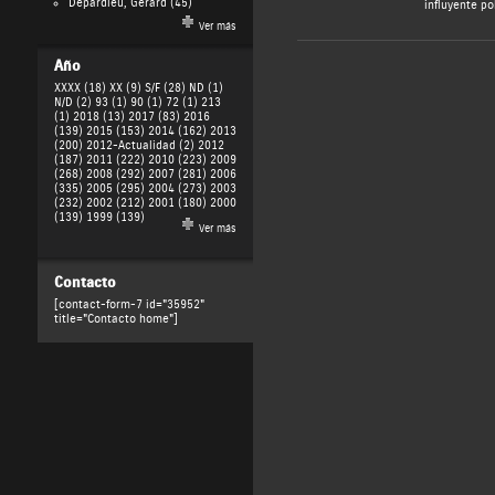
Depardieu, Gérard
(45)
influyente po
Ver más
Año
XXXX (18)
XX (9)
S/F (28)
ND (1)
N/D (2)
93 (1)
90 (1)
72 (1)
213
(1)
2018 (13)
2017 (83)
2016
(139)
2015 (153)
2014 (162)
2013
(200)
2012-Actualidad (2)
2012
(187)
2011 (222)
2010 (223)
2009
(268)
2008 (292)
2007 (281)
2006
(335)
2005 (295)
2004 (273)
2003
(232)
2002 (212)
2001 (180)
2000
(139)
1999 (139)
Ver más
Contacto
[contact-form-7 id="35952"
title="Contacto home"]