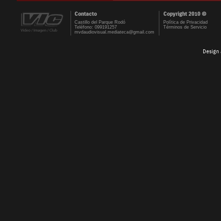
Contacto
Copyright 2010 ©
Castillo del Parque Rodó
Política de Privacidad
Teléfono: 099191257
Términos de Servicio
mvdaudiovisual.mediateca@gmail.com
Design 