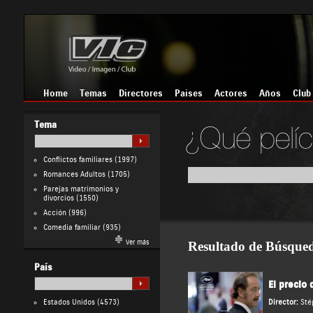
Home
Temas
Directores
Países
Actores
Años
Club
Tema
Conflictos familiares
(1997)
Romances Adultos
(1705)
Parejas matrimonios y
divorcios
(1550)
Acción
(996)
Comedia familiar
(935)
Ver más
Resultado de Búsque
País
El precio
Estados Unidos
(4573)
Director:
Sté