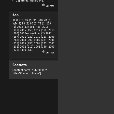
Depardieu, Gérard
(45)
Ver más
Año
XXXX (18)
XX (9)
S/F (28)
ND (1)
N/D (2)
93 (1)
90 (1)
72 (1)
213
(1)
2018 (13)
2017 (83)
2016
(139)
2015 (153)
2014 (162)
2013
(200)
2012-Actualidad (2)
2012
(187)
2011 (222)
2010 (223)
2009
(268)
2008 (292)
2007 (281)
2006
(335)
2005 (295)
2004 (273)
2003
(232)
2002 (212)
2001 (180)
2000
(139)
1999 (139)
Ver más
Contacto
[contact-form-7 id="35952"
title="Contacto home"]