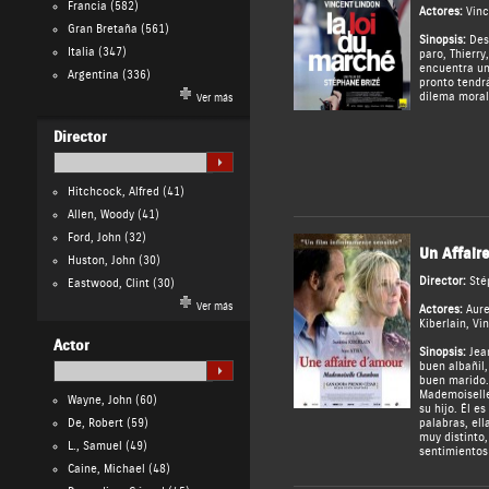
Francia
(582)
Actores:
Vinc
Gran Bretaña
(561)
Sinopsis:
Des
Italia
(347)
paro, Thierry
encuentra un
Argentina
(336)
pronto tendr
dilema moral
Ver más
Director
Hitchcock, Alfred
(41)
Allen, Woody
(41)
Ford, John
(32)
Un Affair
Huston, John
(30)
Director:
Sté
Eastwood, Clint
(30)
Ver más
Actores:
Aure
Kiberlain
,
Vin
Actor
Sinopsis:
Jean
buen albañil,
buen marido.
Mademoiselle
Wayne, John
(60)
su hijo. Él e
De, Robert
(59)
palabras, el
muy distinto,
L., Samuel
(49)
sentimientos 
Caine, Michael
(48)