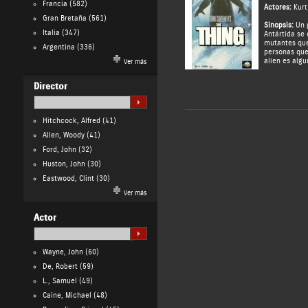
Francia
(582)
Actores:
Kurt
Gran Bretaña
(561)
Sinopsis:
Un g
Italia
(347)
Antártida se 
mutantes que
Argentina
(336)
personas que
alien es algu
Ver más
Director
Hitchcock, Alfred
(41)
Allen, Woody
(41)
Ford, John
(32)
Huston, John
(30)
Eastwood, Clint
(30)
Ver más
Actor
Wayne, John
(60)
De, Robert
(59)
L., Samuel
(49)
Caine, Michael
(48)