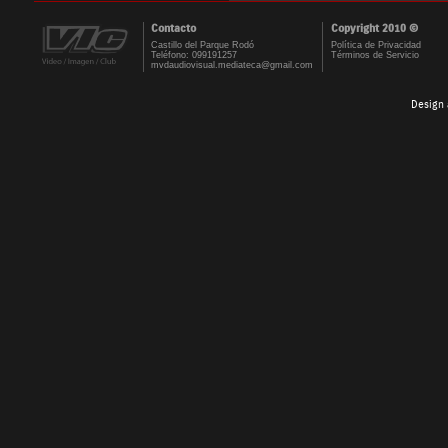
Contacto
Copyright 2010 ©
Castillo del Parque Rodó
Política de Privacidad
Teléfono: 099191257
Términos de Servicio
mvdaudiovisual.mediateca@gmail.com
Design 