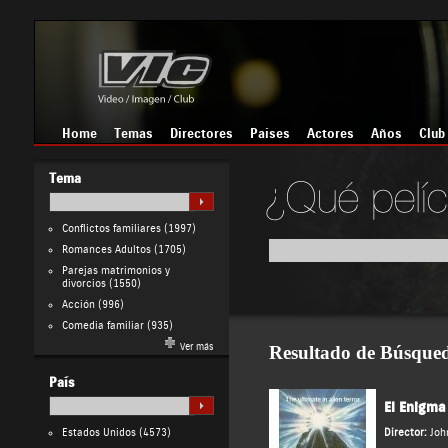
Home
Temas
Directores
Países
Actores
Años
Club
Tema
Conflictos familiares
(1997)
Romances Adultos
(1705)
Parejas matrimonios y
divorcios
(1550)
Acción
(996)
Comedia familiar
(935)
Ver más
Resultado de Búsque
País
El Enigma
Estados Unidos
(4573)
Director:
Joh