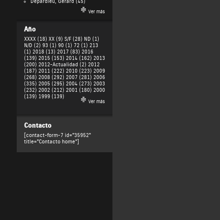
Depardieu, Gérard
(45)
Ver más
Año
XXXX (18)
XX (9)
S/F (28)
ND (1)
N/D (2)
93 (1)
90 (1)
72 (1)
213
(1)
2018 (13)
2017 (83)
2016
(139)
2015 (153)
2014 (162)
2013
(200)
2012-Actualidad (2)
2012
(187)
2011 (222)
2010 (223)
2009
(268)
2008 (292)
2007 (281)
2006
(335)
2005 (295)
2004 (273)
2003
(232)
2002 (212)
2001 (180)
2000
(139)
1999 (139)
Ver más
Contacto
[contact-form-7 id="35952"
title="Contacto home"]